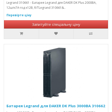
Legrand 310661 - Батарея Legrand для DAKER DK Plus 2000ВА,
12штх7А·год х12В, R/TLegrand 310661&..
Перевірте ціну
Запитуйте спеціальну ціну
Батарея Legrand для DAKER DK Plus 3000ВА 310662