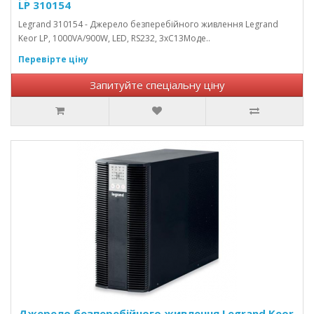
LP 310154
Legrand 310154 - Джерело безперебійного живлення Legrand
Keor LP, 1000VA/900W, LED, RS232, 3хC13Моде..
Перевірте ціну
Запитуйте спеціальну ціну
Джерело безперебійного живлення Legrand Keor