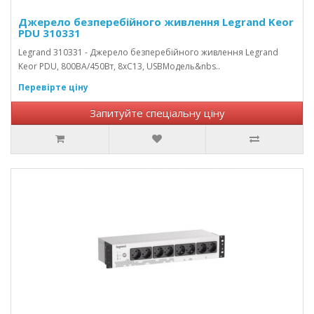
Джерело безперебійного живлення Legrand Keor
PDU 310331
Legrand 310331 - Джерело безперебійного живлення Legrand
Keor PDU, 800ВА/450Вт, 8хC13, USBМодель&nbs..
Перевірте ціну
Запитуйте спеціальну ціну