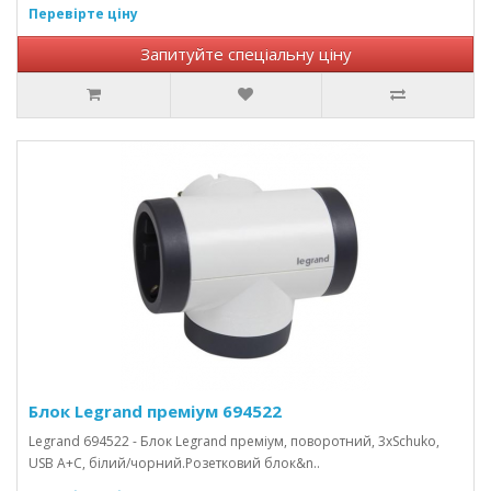
Перевірте ціну
Запитуйте спеціальну ціну
Блок Legrand преміум 694522
Legrand 694522 - Блок Legrand преміум, поворотний, 3хSchuko,
USB A+C, білий/чорний.Розетковий блок&n..