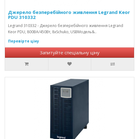
Джерело безперебійного живлення Legrand Keor
PDU 310332
Legrand 310332 - Джерело безперебійного живлення Legrand
Keor PDU, 800ВА/450Вт, 8хSchuko, USBМодель&..
Перевірте ціну
Запитуйте спеціальну ціну