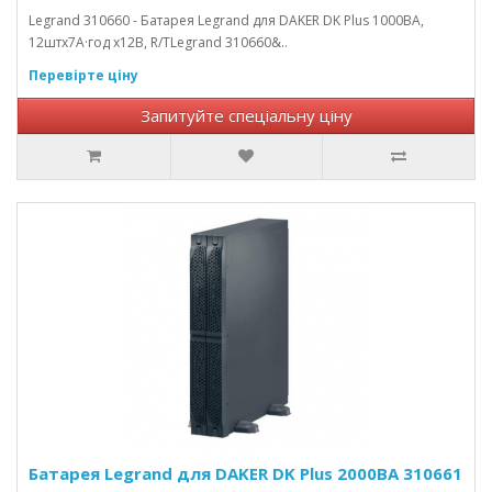
Legrand 310660 - Батарея Legrand для DAKER DK Plus 1000ВА,
12штх7А·год х12В, R/TLegrand 310660&..
Перевірте ціну
Запитуйте спеціальну ціну
Батарея Legrand для DAKER DK Plus 2000ВА 310661