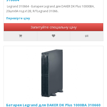
Legrand 310664 - Батарея Legrand для DAKER DK Plus 10000ВА,
20штх9А·год х12В, R/TLegrand 31066..
Перевірте ціну
Запитуйте спеціальну ціну
Батарея Legrand для DAKER DK Plus 1000ВА 310660