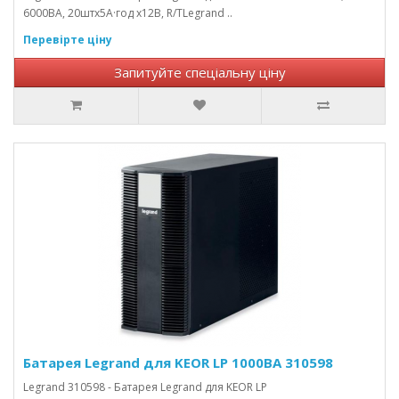
6000ВА, 20штх5А·год х12В, R/TLegrand ..
Перевірте ціну
Запитуйте спеціальну ціну
Батарея Legrand для KEOR LP 1000ВА 310598
Legrand 310598 - Батарея Legrand для KEOR LP