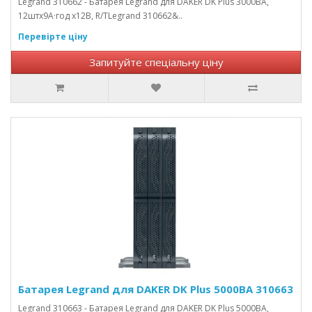
Legrand 310662 - Батарея Legrand для DAKER DK Plus 3000ВА,
12штх9А·год х12В, R/TLegrand 310662&..
Перевірте ціну
Запитуйте спеціальну ціну
Батарея Legrand для DAKER DK Plus 5000ВА 310663
Legrand 310663 - Батарея Legrand для DAKER DK Plus 5000ВА,