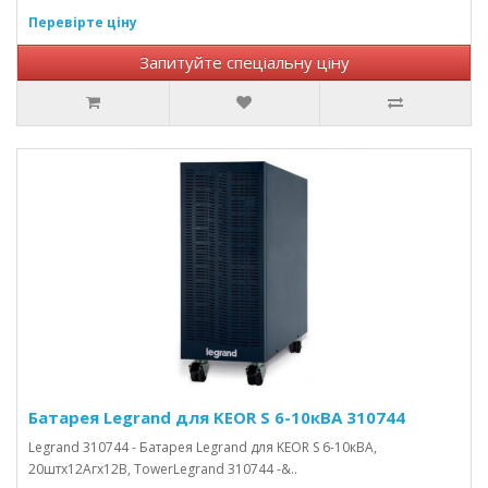
Перевірте ціну
Запитуйте спеціальну ціну
Батарея Legrand для KEOR S 6-10кВА 310744
Legrand 310744 - Батарея Legrand для KEOR S 6-10кВА,
20штх12Агх12В, TowerLegrand 310744 -&..