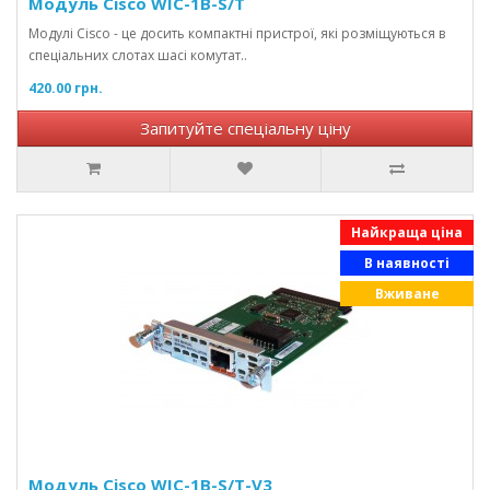
Модуль Cisco WIC-1B-S/T
Модулі Cisco - це досить компактні пристрої, які розміщуються в
спеціальних слотах шасі комутат..
420.00 грн.
Запитуйте спеціальну ціну
Найкраща ціна
В наявності
Вживане
Модуль Cisco WIC-1B-S/T-V3