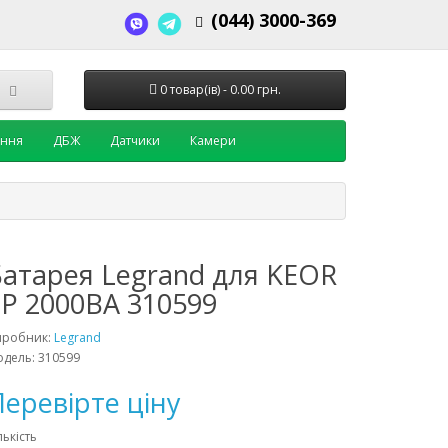
(044) 3000-369
0 товар(ів) - 0.00 грн.
ення
ДБЖ
Датчики
Камери
Батарея Legrand для KEOR
LP 2000ВА 310599
иробник:
Legrand
дель: 310599
еревірте ціну
лькість