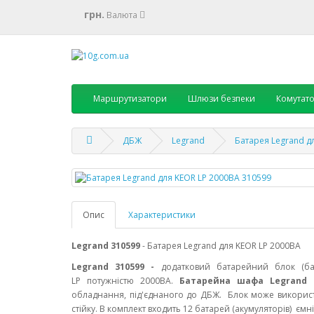
грн.
Валюта
Маршрутизатори
Шлюзи безпеки
Комутат
ДБЖ
Legrand
Батарея Legrand д
Опис
Характеристики
Legrand 310599
- Батарея Legrand для KEOR LP 2000ВА
Legrand
310599
-
додатковий батарейний блок (б
LP потужністю 2000ВА.
Батарейна шафа Legrand
обладнання, під'єднаного до ДБЖ.
Блок може використ
стійку. В комплект входить 12 батарей (акумуляторів) ємн