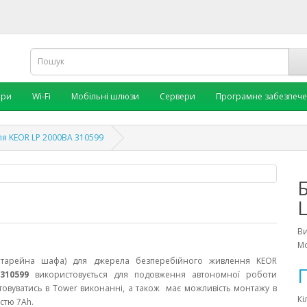
ори
Wi-Fi
Мобільні шлюзи
Сервери
Програмне забезпеч
ля KEOR LP 2000ВА 310599
В
Мо
атарейна шафа) для джерела безперебійного живлення KEOR
П
310599
використовується для подовження автономної роботи
овуватись в Tower виконанні, а також має можливість монтажу в
Кі
істю 7Аh.