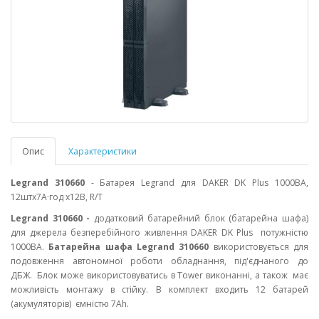
Опис
Характеристики
Legrand 310660
- Батарея Legrand для DAKER DK Plus 1000ВА,
12штх7А·год х12В, R/T
Legrand
310660
-
додатковий батарейний блок (батарейна шафа)
для джерела безперебійного живлення DAKER DK Plus потужністю
1000ВА.
Батарейна шафа Legrand
310660
використовується для
подовження автономної роботи обладнання, під'єднаного до
ДБЖ.
Блок може використовуватись в Tower виконанні, а також має
можливість монтажу в стійку. В комплект входить 12 батарей
(акумуляторів) ємністю 7Аh.