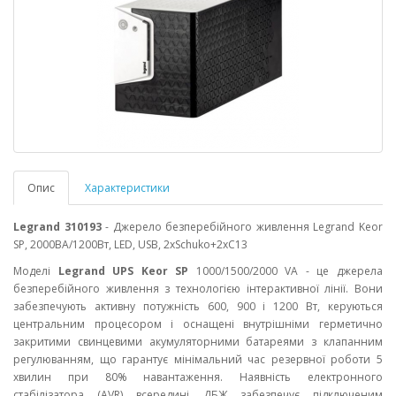
Опис
Характеристики
Legrand 310193
- Джерело безперебійного живлення Legrand Keor
SP, 2000ВА/1200Вт, LED, USB, 2xSchuko+2хС13
Моделі
Legrand UPS Keor SP
1000/1500/2000 VA - це джерела
безперебійного живлення з технологією інтерактивної лінії. Вони
забезпечують активну потужність 600, 900 і 1200 Вт, керуються
центральним процесором і оснащені внутрішніми герметично
закритими свинцевими акумуляторними батареями з клапанним
регулюванням, що гарантує мінімальний час резервної роботи 5
хвилин при 80% навантаження. Наявність електронного
стабілізатора (AVR) всередині ДБЖ забезпечує підключеним