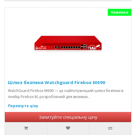
Новинка
Шлюз безпеки Watchguard Firebox M690
WatchGuard Firebox M690 — це найпотужніший шлюз безпеки в
лінійці Firebox M, розроблений для великих..
Перевірте ціну
Запитуйте спеціальну ціну