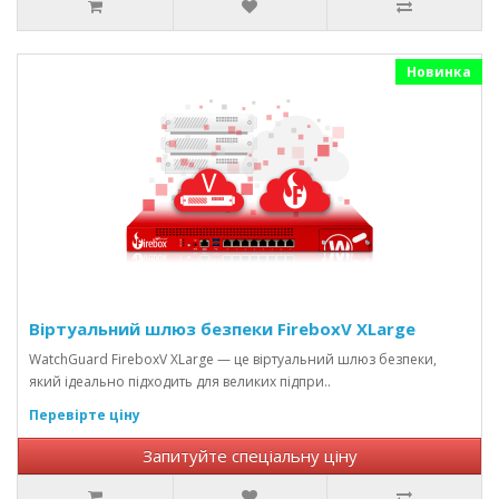
Новинка
Віртуальний шлюз безпеки FireboxV XLarge
WatchGuard FireboxV XLarge — це віртуальний шлюз безпеки,
який ідеально підходить для великих підпри..
Перевірте ціну
Запитуйте спеціальну ціну