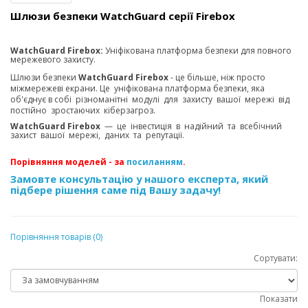
Шлюзи безпеки WatchGuard серії Firebox
WatchGuard Firebox:
Уніфікована платформа безпеки для повного
мережевого захисту.
Шлюзи безпеки
WatchGuard Firebox
- це більше, ніж просто
міжмережеві екрани. Це уніфікована платформа безпеки, яка
об'єднує в собі різноманітні модулі для захисту вашої мережі від
постійно зростаючих кіберзагроз.
WatchGuard Firebox
— це інвестиція в надійний та всебічний
захист вашої мережі, даних та репутації.
Порівняння моделей - за
посиланням
.
Замовте консультацію у нашого експерта, який
підбере рішення саме під Вашу задачу!
Порівняння товарів (0)
Сортувати:
Показати