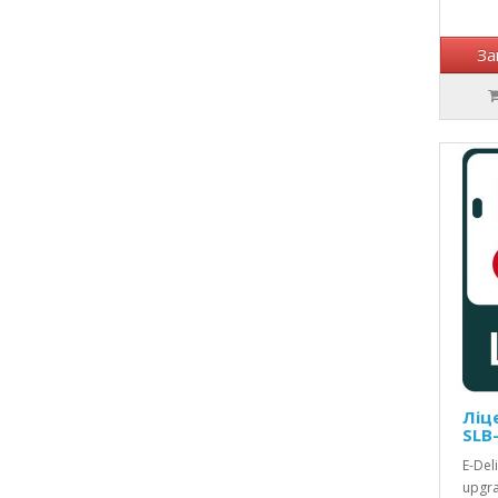
За
Ліце
SLB
E-Del
upgra