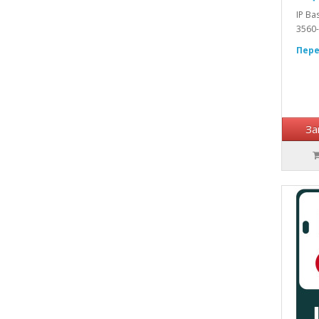
IP Ba
3560-E
Пере
За