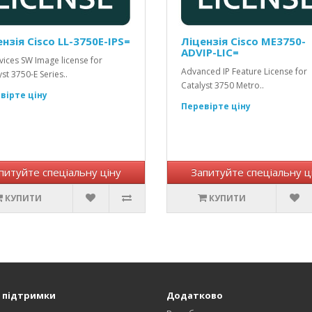
нзія Cisco LL-3750E-IPS=
Ліцензія Cisco ME3750-
ADVIP-LIC=
rvices SW Image license for
Advanced IP Feature License for
st 3750-E Series..
Catalyst 3750 Metro..
вірте ціну
Перевірте ціну
питуйте спеціальну ціну
Запитуйте спеціальну ц
КУПИТИ
КУПИТИ
 підтримки
Додатково