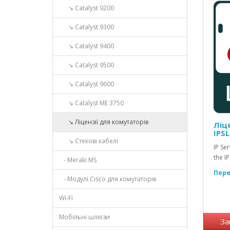
↘ Catalyst 9200
↘ Catalyst 9300
↘ Catalyst 9400
↘ Catalyst 9500
↘ Catalyst 9600
↘ Catalyst ME 3750
↘ Ліцензії для комутаторів
Ліце
IPS
↘ Стекові кабелі
IP Se
the IP
- Meraki MS
Пере
- Модулі Cisco для комутаторів
Wi-Fi
Мобільні шлюзи
За