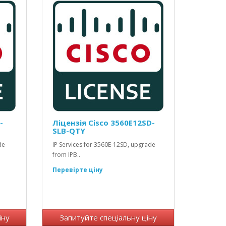
-
Ліцензія Cisco 3560E12SD-
SLB-QTY
de
IP Services for 3560E-12SD, upgrade
from IPB..
Перевірте ціну
іну
Запитуйте спеціальну ціну