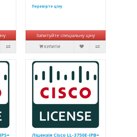
Перевірте ціну
іну
Запитуйте спеціальну ціну
КУПИТИ
IPS=
Ліцензія Cisco LL-3750E-IPB=