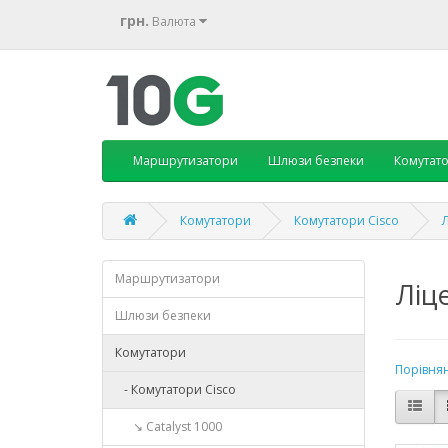
грн.
Валюта
Маршрутизатори
Шлюзи безпеки
Комутат
Комутатори
Комутатори Cisco
Л
Маршрутизатори
Ліце
Шлюзи безпеки
Комутатори
Порівнян
- Комутатори Cisco
↘ Catalyst 1000