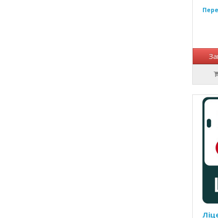
Пере
За
Ліце