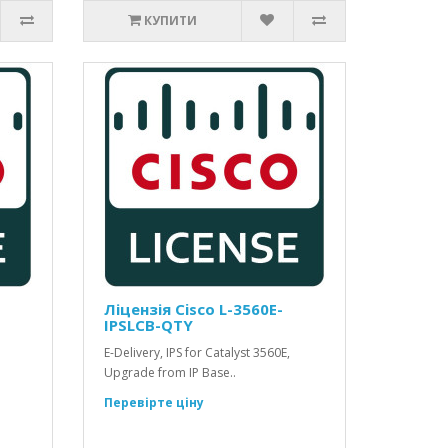
КУПИТИ
Ліцензія Cisco L-3560E-
IPSLCB-QTY
E-Delivery, IPS for Catalyst 3560E,
Upgrade from IP Base..
Перевірте ціну