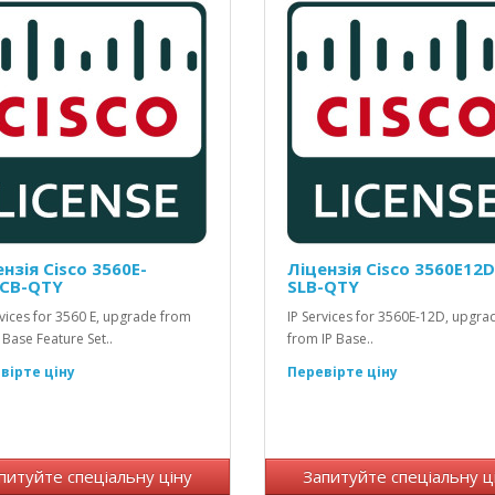
нзія Cisco 3560E-
Ліцензія Cisco 3560E12D
LCB-QTY
SLB-QTY
rvices for 3560 E, upgrade from
IP Services for 3560E-12D, upgra
 Base Feature Set..
from IP Base..
вірте ціну
Перевірте ціну
питуйте спеціальну ціну
Запитуйте спеціальну ц