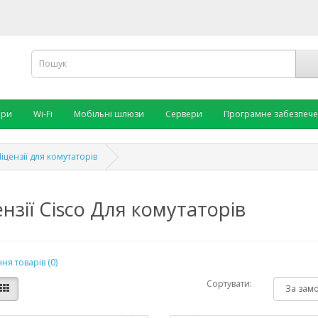
ори
Wi-Fi
Мобільні шлюзи
Сервери
Програмне забезпеч
іцензії для комутаторів
нзії Cisco Для комутаторів
ня товарів (0)
Сортувати: