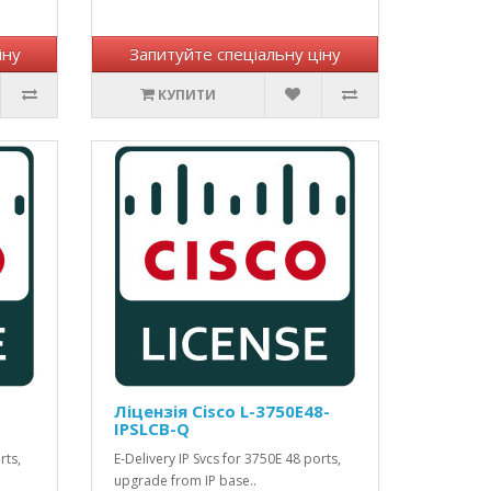
іну
Запитуйте спеціальну ціну
КУПИТИ
Ліцензія Cisco L-3750E48-
IPSLCB-Q
rts,
E-Delivery IP Svcs for 3750E 48 ports,
upgrade from IP base..