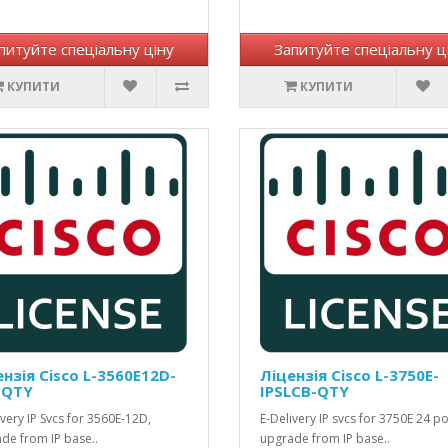
питуйте спеціальну ціну
Запитуйте спеціальну ц
КУПИТИ
КУПИТИ
нзія Cisco L-3560E12D-
Ліцензія Cisco L-3750E-
-QTY
IPSLCB-QTY
ivery IP Svcs for 3560E-12D,
E-Delivery IP svcs for 3750E 24 po
de from IP base..
upgrade from IP base..