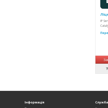
Ліце
IP Se
Cataly
Пере
За
Інформація
Служба