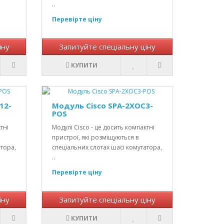
..
Перевірте ціну
іну
Запитуйте спеціальну ціну
КУПИТИ
12-
Модуль Cisco SPA-2XOC3-
POS
тні
Модулі Cisco - це досить компактні
пристрої, які розміщуються в
атора,
спеціальних слотах шасі комутатора,
..
Перевірте ціну
іну
Запитуйте спеціальну ціну
КУПИТИ