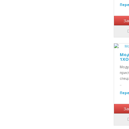
Пере
За
Мод
1XO
Модул
прист
спеці
..
Пере
За