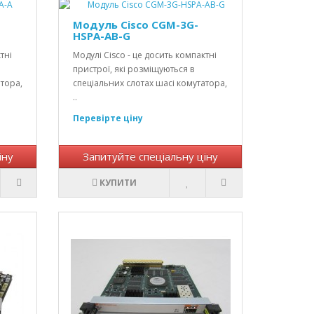
Модуль Cisco CGM-3G-
HSPA-AB-G
тні
Модулі Cisco - це досить компактні
пристрої, які розміщуються в
атора,
спеціальних слотах шасі комутатора,
..
Перевірте ціну
іну
Запитуйте спеціальну ціну
КУПИТИ