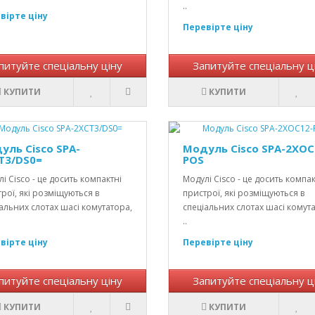
..
вірте ціну
Перевірте ціну
питуйте спеціальну ціну
Запитуйте спеціальну ц
КУПИТИ
КУПИТИ
уль Cisco SPA-
Модуль Cisco SPA-2XOC
T3/DS0=
POS
і Cisco - це досить компактні
Модулі Cisco - це досить компак
рої, які розміщуються в
пристрої, які розміщуються в
альних слотах шасі комутатора,
спеціальних слотах шасі комут
..
вірте ціну
Перевірте ціну
питуйте спеціальну ціну
Запитуйте спеціальну ц
КУПИТИ
КУПИТИ