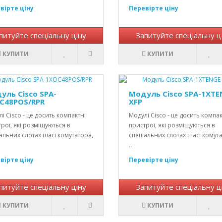
вірте ціну
Перевірте ціну
питуйте спеціальну ціну
Запитуйте спеціальну ц
КУПИТИ
КУПИТИ
уль Cisco SPA-
Модуль Cisco SPA-1XTE
C48POS/RPR
XFP
і Cisco - це досить компактні
Модулі Cisco - це досить компак
рої, які розміщуються в
пристрої, які розміщуються в
альних слотах шасі комутатора,
спеціальних слотах шасі комут
..
вірте ціну
Перевірте ціну
питуйте спеціальну ціну
Запитуйте спеціальну ц
КУПИТИ
КУПИТИ