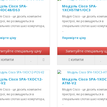
уль Cisco SPA-
Модуль Cisco SPA-
HOC48/DS3
1XCHSTM1/OC3
і Cisco - це досить компактні
Модулі Cisco - це досить компак
рої, які розміщуються в
пристрої, які розміщуються в
альних слотах шасі комутатора,
спеціальних слотах шасі комут
..
вірте ціну
Перевірте ціну
питуйте спеціальну ціну
Запитуйте спеціальну ц
КУПИТИ
КУПИТИ
уль Cisco SPA-1XOC12-
Модуль Cisco SPA-1XOC
-V2
ATM-V2
і Cisco - це досить компактні
Модулі Cisco - це досить компак
рої, які розміщуються в
пристрої, які розміщуються в
альних слотах шасі комутатора,
спеціальних слотах шасі комут
..