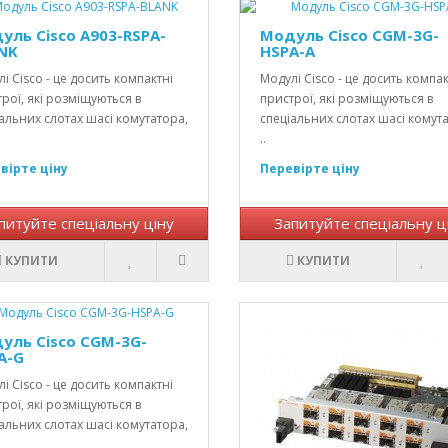
уль Cisco A903-RSPA-
Модуль Cisco CGM-3G-
NK
HSPA-A
і Cisco - це досить компактні
Модулі Cisco - це досить компак
рої, які розміщуються в
пристрої, які розміщуються в
альних слотах шасі комутатора,
спеціальних слотах шасі комут
..
вірте ціну
Перевірте ціну
питуйте спеціальну ціну
Запитуйте спеціальну ц
КУПИТИ
КУПИТИ
уль Cisco CGM-3G-
A-G
і Cisco - це досить компактні
рої, які розміщуються в
альних слотах шасі комутатора,