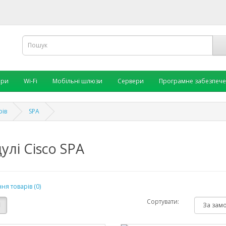
ори
Wi-Fi
Мобільні шлюзи
Сервери
Програмне забезпеч
рів
SPA
улі Cisco SPA
ня товарів (0)
Сортувати: