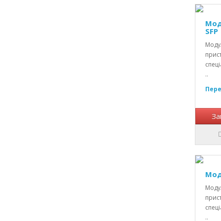
Мод
SFP
Модул
прист
спеці
..
Пере
За
Мод
Модул
прист
спеці
..