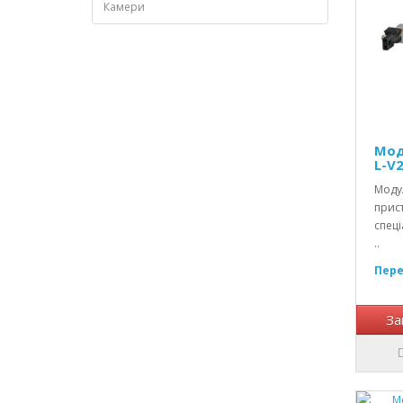
Камери
Мод
L-V
Модул
прист
спеці
..
Пере
За