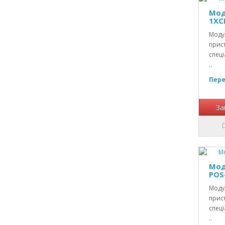
Мод
1XC
Модул
прист
спеці
..
Пере
За
Мод
POS
Модул
прист
спеці
..