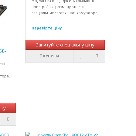
Модулі Cisco - це досить компактні
пристрої, які розміщуються в
спеціальних слотах шасі комутатора,
..
Перевірте ціну
Запитуйте спеціальну ціну
GE-
КУПИТИ
тні
атора,
іну