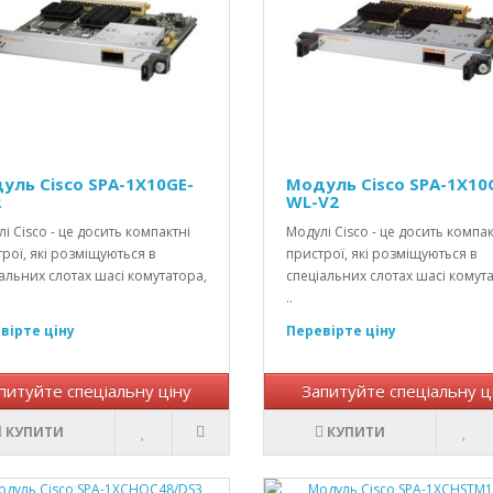
уль Cisco SPA-1X10GE-
Модуль Cisco SPA-1X10
2
WL-V2
і Cisco - це досить компактні
Модулі Cisco - це досить компак
рої, які розміщуються в
пристрої, які розміщуються в
альних слотах шасі комутатора,
спеціальних слотах шасі комут
..
вірте ціну
Перевірте ціну
питуйте спеціальну ціну
Запитуйте спеціальну ц
КУПИТИ
КУПИТИ