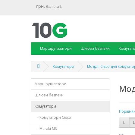
грн.
Валюта
Маршрутизатори
Шлюзи безпеки
Комутат
Комутатори
Модулі Cisco для комутато
Маршрутизатори
Мод
Шлюзи безпеки
Комутатори
Порівнян
- Комутатори Cisco
- Meraki MS