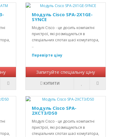
3-
Модуль Cisco SPA-2X1GE-
SYNCE
тні
Модулі Cisco - це досить компактні
пристрої, які розміщуються в
атора,
спеціальних слотах шасі комутатора,
..
Перевірте ціну
іну
Запитуйте спеціальну ціну
КУПИТИ
Модуль Cisco SPA-
2XCT3/DS0
тні
Модулі Cisco - це досить компактні
пристрої, які розміщуються в
атора,
спеціальних слотах шасі комутатора,