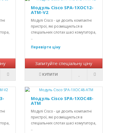
Модуль Cisco SPA-1XOC12-
ATM-V2
тні
Модулі Cisco - це досить компактні
пристрої, які розміщуються в
атора,
спеціальних слотах шасі комутатора,
..
Перевірте ціну
іну
Запитуйте спеціальну ціну
КУПИТИ
3-
Модуль Cisco SPA-1XOC48-
ATM
тні
Модулі Cisco - це досить компактні
пристрої, які розміщуються в
атора,
спеціальних слотах шасі комутатора,
..