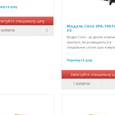
вірте ціну
питуйте спеціальну ціну
Модуль Cisco SPA-10X1
V2
КУПИТИ
Модулі Cisco - це досить компак
пристрої, які розміщуються в
спеціальних слотах шасі комут
..
Перевірте ціну
Запитуйте спеціальну ц
КУПИТИ