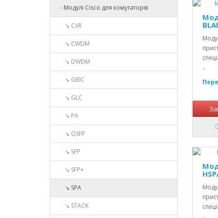
- Модулі Cisco для комутаторів
Мод
BLA
↘ CVR
Модул
↘ CWDM
прист
спеці
↘ DWDM
..
↘ GBIC
Пере
↘ GLC
За
↘ PA
↘ QSFP
↘ SFP
Мод
↘ SFP+
HSP
Модул
↘ SPA
прист
↘ STACK
спеці
..