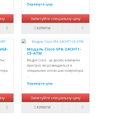
Перевірте ціну
іну
Запитуйте спеціальну ціну
КУПИТИ
NGE-
Модуль Cisco SPA-24CHT1-
CE-ATM
тні
Модулі Cisco - це досить компактні
пристрої, які розміщуються в
атора,
спеціальних слотах шасі комутатора,
..
Перевірте ціну
іну
Запитуйте спеціальну ціну
КУПИТИ