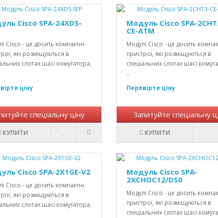
уль Cisco SPA-24XDS-
Модуль Cisco SPA-2CHT
CE-ATM
і Cisco - це досить компактні
Модулі Cisco - це досить компак
рої, які розміщуються в
пристрої, які розміщуються в
альних слотах шасі комутатора,
спеціальних слотах шасі комут
..
вірте ціну
Перевірте ціну
питуйте спеціальну ціну
Запитуйте спеціальну ц
КУПИТИ
КУПИТИ
уль Cisco SPA-2X1GE-V2
Модуль Cisco SPA-
2XCHOC12/DS0
і Cisco - це досить компактні
Модулі Cisco - це досить компак
рої, які розміщуються в
пристрої, які розміщуються в
альних слотах шасі комутатора,
спеціальних слотах шасі комут