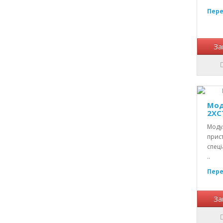
Пере
За
Мод
2XC
Модул
прист
спеці
..
Пере
За