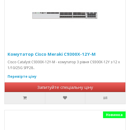
Комутатор Cisco Meraki C9300X-12Y-M
Cisco Catalyst C9300X-12Y-M - комутатор 3 рівня C9300X-12Y з 12 x
1/10/25G SFP28..
Перевірте ціну
Запитуйте спеціальну ціну
Новинка