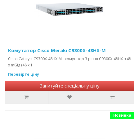
Комутатор Cisco Meraki C9300X-48HX-M
Cisco Catalyst C9300X-48HX-M - комутатор 3 рівня C9300X-48HX з 48
х mGig (48 x 1..
Перевірте ціну
Запитуйте спеціальну ціну
Новинка