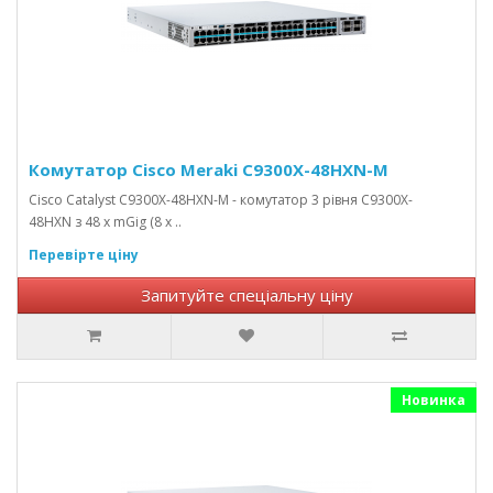
Комутатор Cisco Meraki C9300X-48HXN-M
Cisco Catalyst C9300X-48HXN-M - комутатор 3 рівня C9300X-
48HXN з 48 х mGig (8 x ..
Перевірте ціну
Запитуйте спеціальну ціну
Новинка