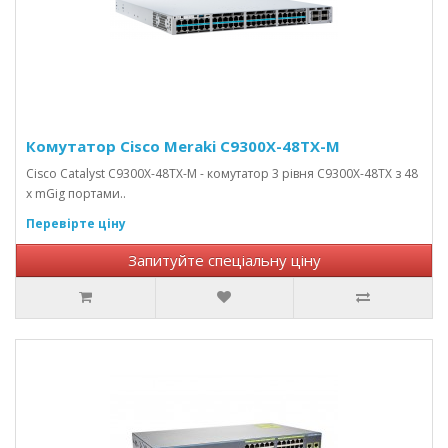
Комутатор Cisco Meraki C9300X-48TX-M
Cisco Catalyst C9300X-48TX-M - комутатор 3 рівня C9300X-48TX з 48
х mGig портами..
Перевірте ціну
Запитуйте спеціальну ціну