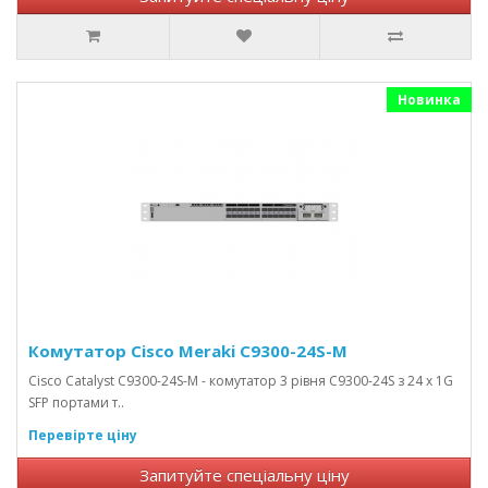
Новинка
Комутатор Cisco Meraki C9300-24S-M
Cisco Catalyst C9300-24S-M - комутатор 3 рівня C9300-24S з 24 x 1G
SFP портами т..
Перевірте ціну
Запитуйте спеціальну ціну