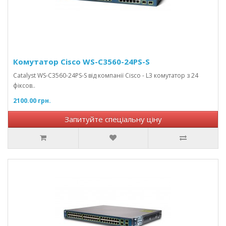
Комутатор Cisco WS-C3560-24PS-S
Catalyst WS-C3560-24PS-S від компанії Cisco - L3 комутатор з 24
фіксов..
2100.00 грн.
Запитуйте спеціальну ціну