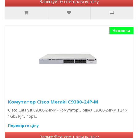
Запитуйте спеціальну ціну
Новинка
Комутатор Cisco Meraki C9300-24P-M
Cisco Catalyst C9300-24P-M - комутатор 3 рівня C9300-24P-M з 24 x
1GbE RJ45 порт..
Перевірте ціну
Запитуйте спеціальну ціну