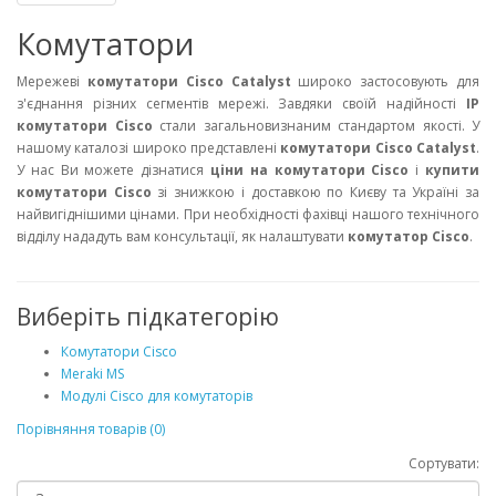
Комутатори
Мережеві
комутатори Cisco Catalyst
широко застосовують для
з'єднання різних сегментів мережі. Завдяки своїй надійності
IP
комутатори Cisco
стали загальновизнаним стандартом якості. У
нашому каталозі широко представлені
комутатори Cisco Catalyst
.
У нас Ви можете дізнатися
ціни на комутатори Cisco
і
купити
комутатори Cisco
зі знижкою і доставкою по Києву та Україні за
найвигіднішими цінами. При необхідності фахівці нашого технічного
відділу нададуть вам консультації, як налаштувати
комутатор Cisco
.
Виберіть підкатегорію
Комутатори Cisco
Meraki MS
Модулі Cisco для комутаторів
Порівняння товарів (0)
Сортувати: