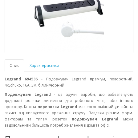
Опис
Характеристики
Legrand 694536
- Подовжувач Legrand преміум, поворотний,
4хSchuko, 16А, 3м, білий/чорний
Подовжувачі Legrand
- це зручні вироби, що забезпечують
додаткові розетки живлення для робочого місця або іншого
простору. Кожна
переноска Legrand
має ергономічний дизайн та
захист від випадкового ураження струму. Завдяки різним форм-
факторам та типам розеток
подовжувач Legrand
може
задовольнити більшість потреб живлення в домі та офісі.