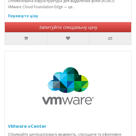
Оптимізована інфраструктура для віддалених філій (ROBO)
VMware Cloud Foundation Edge — це..
Перевірте ціну
Запитуйте спеціальну ціну
VMware vCenter
Отримайте централізовану видимість, спрощене та ефективне