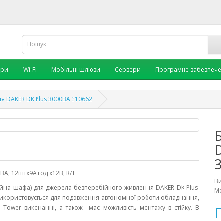
ори
Wi-Fi
Мобільні шлюзи
Сервери
Програмне забезпеч
ля DAKER DK Plus 3000ВА 310662
ВА, 12штх9А·год х12В, R/T
В
йна шафа) для джерела безперебійного живлення DAKER DK Plus
Мо
икористовується для подовження автономної роботи обладнання,
Tower виконанні, а також має можливість монтажу в стійку. В
П