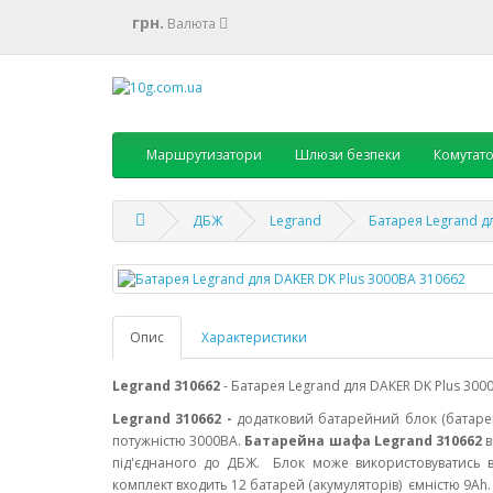
грн.
Валюта
Маршрутизатори
Шлюзи безпеки
Комутат
ДБЖ
Legrand
Батарея Legrand д
Опис
Характеристики
Legrand 310662
- Батарея Legrand для DAKER DK Plus 3000
Legrand
310662
-
додатковий батарейний блок (батаре
потужністю 3000ВА.
Батарейна шафа Legrand
310662
в
під'єднаного до ДБЖ.
Блок може використовуватись в 
комплект входить 12 батарей (акумуляторів) ємністю 9Аh.