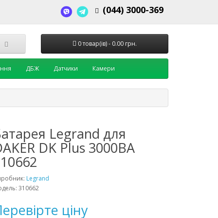
(044) 3000-369
0 товар(ів) - 0.00 грн.
ення
ДБЖ
Датчики
Камери
Батарея Legrand для
DAKER DK Plus 3000ВА
310662
иробник:
Legrand
дель: 310662
еревірте ціну