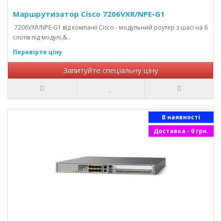
Маршрутизатор Cisco 7206VXR/NPE-G1
7206VXR/NPE-G1 від компанії Cisco - модульний роутер з шасі на 6
слотів під модулі,&..
Перевірте ціну
Запитуйте спеціальну ціну
В наявності
Доставка - 0 грн.