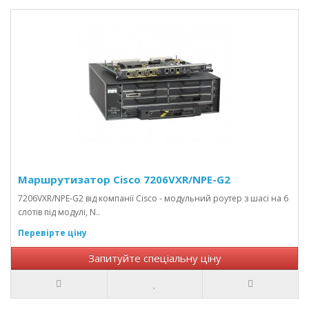
Маршрутизатор Cisco 7206VXR/NPE-G2
7206VXR/NPE-G2 від компанії Cisco - модульний роутер з шасі на 6
слотів під модулі, N..
Перевірте ціну
Запитуйте спеціальну ціну