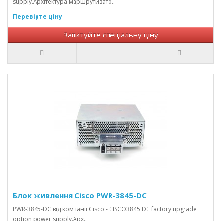
supply.Архітектура маршрутизато..
Перевірте ціну
Запитуйте спеціальну ціну
Блок живлення Cisco PWR-3845-DC
PWR-3845-DC від компанії Cisco - CISCO3845 DC factory upgrade
option power supply.Арх..