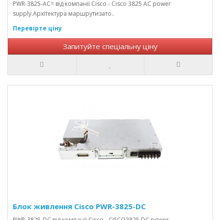
PWR-3825-AC= від компанії Cisco - Cisco 3825 AC power
supply.Архітектура маршрутизато..
Перевірте ціну
Запитуйте спеціальну ціну
Блок живлення Cisco PWR-3825-DC
PWR-3825-DC від компанії Cisco - CISCO3825 DC power