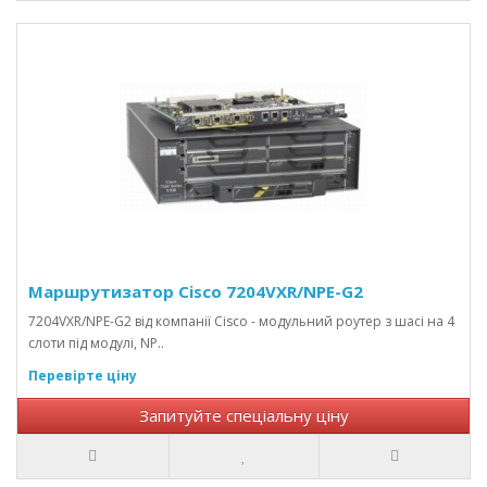
Маршрутизатор Cisco 7204VXR/NPE-G2
7204VXR/NPE-G2 від компанії Cisco - модульний роутер з шасі на 4
слоти під модулі, NP..
Перевірте ціну
Запитуйте спеціальну ціну