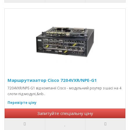
Маршрутизатор Cisco 7204VXR/NPE-G1
7204VXR/NPE-G1 від компанії Cisco - модульний роутер з шасі на 4
слоти під модулі,&nb..
Перевірте ціну
Запитуйте спеціальну ціну