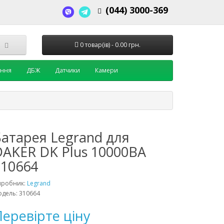
(044) 3000-369
0 товар(ів) - 0.00 грн.
ення
ДБЖ
Датчики
Камери
Батарея Legrand для
DAKER DK Plus 10000ВА
310664
иробник:
Legrand
дель: 310664
еревірте ціну