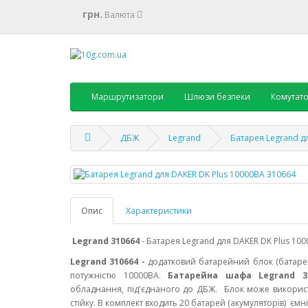
грн.
Валюта
Маршрутизатори
Шлюзи безпеки
Комутат
ДБЖ
Legrand
Батарея Legrand д
Опис
Характеристики
Legrand 310664
- Батарея Legrand для DAKER DK Plus 100
Legrand 310664 -
додатковий батарейний блок (батаре
потужністю 10000ВА.
Батарейна шафа Legrand 
обладнання, під'єднаного до ДБЖ.
Блок може використ
стійку. В комплект входить 20 батарей (акумуляторів) ємн