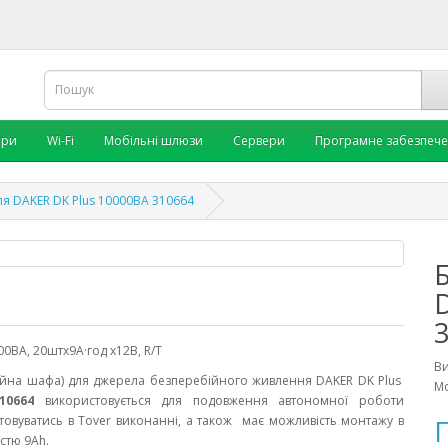
ори
Wi-Fi
Мобільні шлюзи
Сервери
Програмне забезпеч
ля DAKER DK Plus 10000ВА 310664
00ВА, 20штх9А·год х12В, R/T
В
йна шафа) для джерела безперебійного живлення DAKER DK Plus
Мо
310664
використовується для подовження автономної роботи
овуватись в Tover виконанні, а також має можливість монтажу в
П
істю 9Аh.