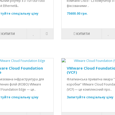
ьний роутер з 3 10/100/1000
компанії Cisco - L3 комутатор з 
it Ethernet&..
фіксованими ..
туйте спеціальну ціну
75600.00 грн.
КУПИТИ
КУПИТИ
are Cloud Foundation
VMware Cloud Foundati
e
(VCF)
мізована інфраструктура для
Флагманська приватна хмара "
лених філій (ROBO) VMware
коробки" VMware Cloud Founda
 Foundation Edge — це..
(VCF) — це комплексний про..
туйте спеціальну ціну
Запитуйте спеціальну ціну