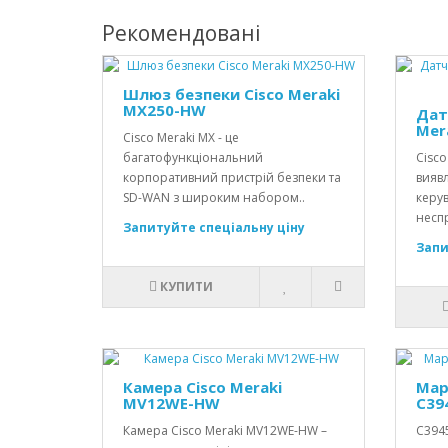
Рекомендовані
Шлюз безпеки Cisco Meraki
MX250-HW
Дат
Mer
Cisco Meraki MX - це
багатофункціональний
Cisco
корпоративний пристрій безпеки та
вияв
SD-WAN з широким набором..
керув
неспр
Запитуйте спеціальну ціну
Запи
КУПИТИ
Камера Cisco Meraki
Мар
MV12WE-HW
C39
Камера Cisco Meraki MV12WE-HW –
C3945