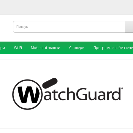
ори
Wi-Fi
Мобільні шлюзи
Сервери
Програмне забезпеч