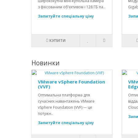
ширококутна міні-купольна камера
модул
з фіксованим об’єктивом і 128 ГБ па..
Gigab
Запитуйте спеціальну ціну
Запи
КУПИТИ
Новинки
VMware vSphere Foundation
VMw
(VVF)
Edg
Оптимальна платформа для
Опти
сучасних навантажень VMware
відда
vSphere Foundation (VVF) — це
Cloud
потужн..
Запи
Запитуйте спеціальну ціну