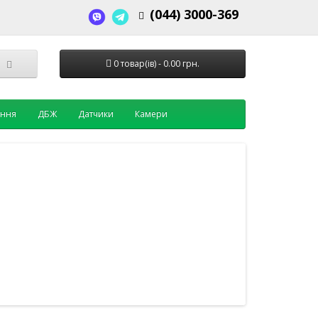
(044) 3000-369
0 товар(ів) - 0.00 грн.
ення
ДБЖ
Датчики
Камери