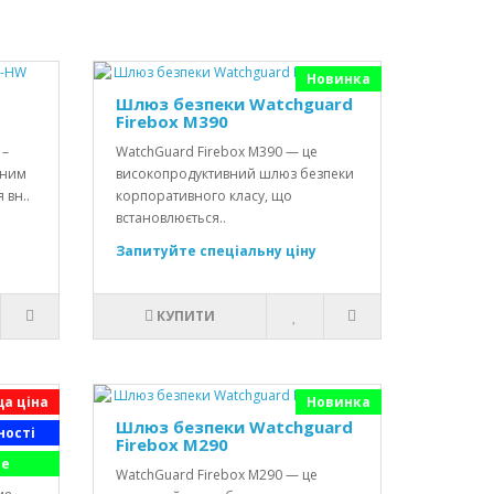
Новинка
Шлюз безпеки Watchguard
Firebox M390
 –
WatchGuard Firebox M390 — це
аним
високопродуктивний шлюз безпеки
 вн..
корпоративного класу, що
встановлюється..
Запитуйте спеціальну ціну
КУПИТИ
а ціна
Новинка
850-
Шлюз безпеки Watchguard
ності
Firebox M290
ве
WatchGuard Firebox M290 — це