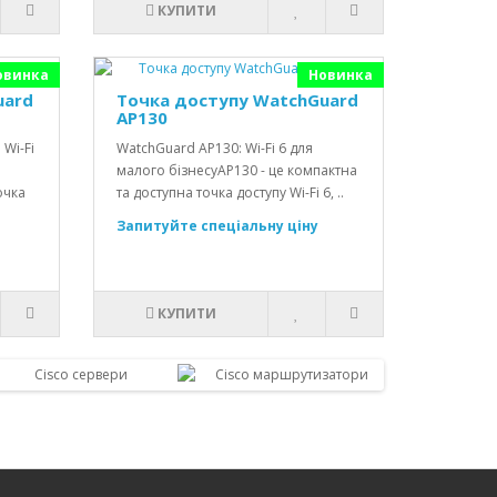
КУПИТИ
овинка
Новинка
uard
Точка доступу WatchGuard
AP130
Wi-Fi
WatchGuard AP130: Wi-Fi 6 для
малого бізнесуAP130 - це компактна
очка
та доступна точка доступу Wi-Fi 6, ..
Запитуйте спеціальну ціну
КУПИТИ