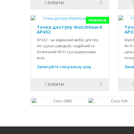
КУПИТИ
Новинка
Точка доступу WatchGuard
Точ
AP432
AP3
AP432 - це відмінний вибір для тих,
Watc
хто шукає швидкий, надійний та
Wi-Fi
безпечний Wi-Fi з розширеними
щільн
мож..
точка
Запитуйте спеціальну ціну
Запи
КУПИТИ