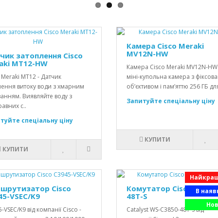
Камера Cisco Meraki
MV12N-HW
чик затоплення Cisco
aki MT12-HW
Камера Cisco Meraki MV12N-HW
 Meraki MT12 - Датчик
міні-купольна камера з фіксов
лення витоку води з хмарним
об’єктивом і пам’яттю 256 ГБ для
анням. Виявляйте воду з
Запитуйте спеціальну ціну
авних с..
туйте спеціальну ціну
КУПИТИ
КУПИТИ
Найкращ
шрутизатор Cisco
Комутатор Cisco WS-C3
В наяв
45-VSEC/K9
48T-S
Но
-VSEC/K9 від компанії Cisco -
Catalyst WS-C3850-48T-S від