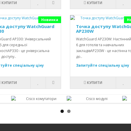
КУПИТИ
КУПИТИ
Новинка
Н
ка доступу WatchGuard
Точка доступу WatchG
30
AP230W
hGuard AP330: Універсальний
WatchGuard AP230W: Настінний 
 6 для середньої
6 для готелів та навчальних
остіAP330 - це універсальна
закладівAP230W - це настінна т
 доступу..
до..
туйте спеціальну ціну
Запитуйте спеціальну ціну
КУПИТИ
КУПИТИ