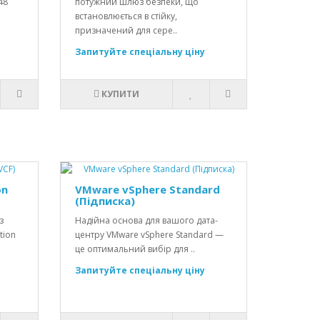
48
потужний шлюз безпеки, що
встановлюється в стійку,
призначений для сере..
Запитуйте спеціальну ціну
КУПИТИ
on
VMware vSphere Standard
(Підписка)
з
Надійна основа для вашого дата-
tion
центру VMware vSphere Standard —
це оптимальний вибір для ..
Запитуйте спеціальну ціну