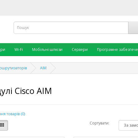
ори
Wi-Fi
Мобільні шлюзи
Сервери
Програмне забезпеч
аршрутизаторів
AIM
улі Cisco AIM
ня товарів (0)
Сортувати: