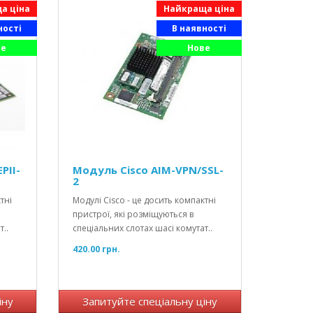
а ціна
Найкраща ціна
ності
В наявності
ве
Нове
PII-
Модуль Cisco AIM-VPN/SSL-
2
тні
Модулі Cisco - це досить компактні
пристрої, які розміщуються в
..
спеціальних слотах шасі комутат..
420.00 грн.
іну
Запитуйте спеціальну ціну