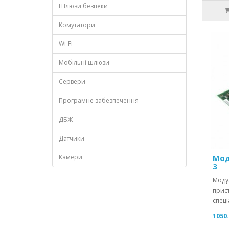
Шлюзи безпеки
Комутатори
Wi-Fi
Мобільні шлюзи
Сервери
Програмне забезпечення
ДБЖ
Датчики
Камери
Мод
3
Модул
прист
спеці
1050.