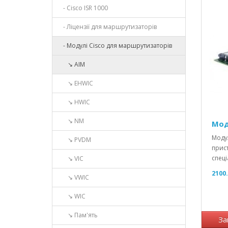
- Cisco ISR 1000
- Ліцензії для маршрутизаторів
- Модулі Cisco для маршрутизаторів
↘ AIM
↘ EHWIC
↘ HWIC
↘ NM
Мод
Модул
↘ PVDM
прист
спеці
↘ VIC
2100.
↘ VWIC
↘ WIC
↘ Пам'ять
За