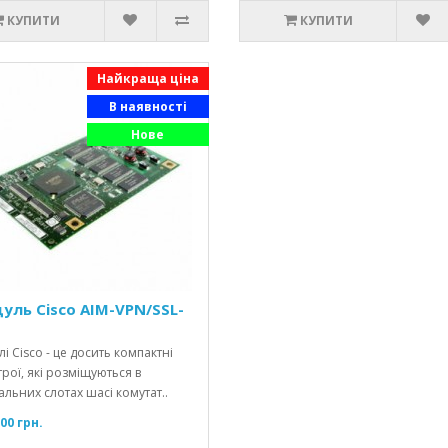
КУПИТИ
КУПИТИ
Найкраща ціна
В наявності
Нове
уль Cisco AIM-VPN/SSL-
і Cisco - це досить компактні
рої, які розміщуються в
альних слотах шасі комутат..
00 грн.