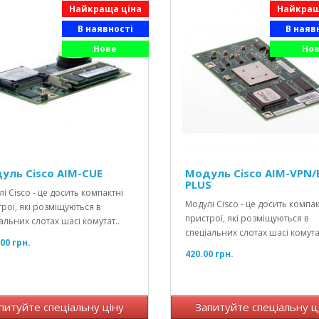
Найкраща ціна
Найкращ
В наявності
В наяв
Нове
Но
уль Cisco AIM-CUE
Модуль Cisco AIM-VPN/E
PLUS
і Cisco - це досить компактні
Модулі Cisco - це досить компак
рої, які розміщуються в
пристрої, які розміщуються в
альних слотах шасі комутат..
спеціальних слотах шасі комутат
00 грн.
420.00 грн.
питуйте спеціальну ціну
Запитуйте спеціальну ц