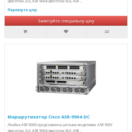
(висотою 2U), ASR 9004 (висотою 6U), ASR ..
Перевірте ціну
Запитуйте спеціальну ціну
Маршрутизатор Cisco ASR-9904-DC
Лінійка ASR 9000 представлена ​​шістьма моделями: ASR 9001
(висотою 2U), ASR 9004 (висотою 6U), ASR ..