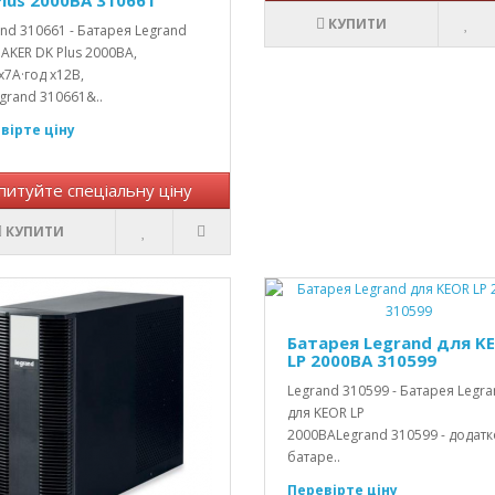
КУПИТИ
nd 310661 - Батарея Legrand
AKER DK Plus 2000ВА,
7А·год х12В,
grand 310661&..
вірте ціну
питуйте спеціальну ціну
КУПИТИ
Батарея Legrand для K
LP 2000ВА 310599
Legrand 310599 - Батарея Legr
для KEOR LP
2000ВАLegrand 310599 - додат
батаре..
Перевірте ціну