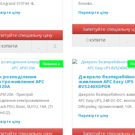
Legrand 310744 -&..
блок&n..
вірте ціну
Перевірте ціну
Запитуйте спеціальну ц
питуйте спеціальну ціну
КУПИТИ
КУПИТИ
Новинка
Н
к розподілення
Джерело безперебійно
ктроживлення АРС
живлення APC Easy UPS
120A
BVS240XDPDR
P6120A - Пристрій
Джерело безперебійного жив
оділення електроживлення
APC Easy UPS, 24В DC-DC, монт
ack PDU, Basic, 0U/1U, 16A, (7)
DIN-рейку, промисловий, 10A..
d (2)..
Перевірте ціну
вірте ціну
питуйте спеціальну ціну
Запитуйте спеціальну ц