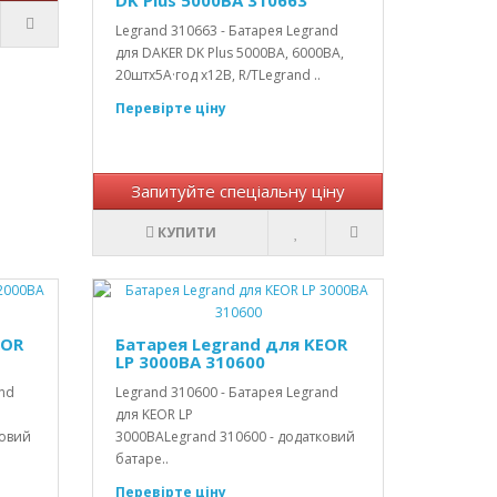
Legrand 310663 - Батарея Legrand
для DAKER DK Plus 5000ВА, 6000ВА,
20штх5А·год х12В, R/TLegrand ..
Перевірте ціну
Запитуйте спеціальну ціну
КУПИТИ
EOR
Батарея Legrand для KEOR
LP 3000ВА 310600
and
Legrand 310600 - Батарея Legrand
для KEOR LP
ковий
3000ВАLegrand 310600 - додатковий
батаре..
Перевірте ціну