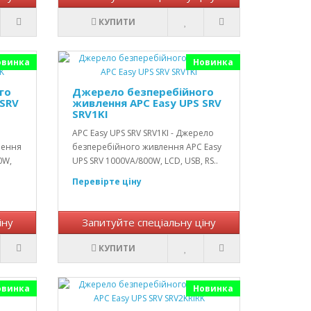
КУПИТИ
овинка
Новинка
го
Джерело безперебійного
 SRV
живлення APC Easy UPS SRV
SRV1KI
APC Easy UPS SRV SRV1KI - Джерело
лення
безперебійного живлення APC Easy
0W,
UPS SRV 1000VA/800W, LCD, USB, RS..
Перевірте ціну
іну
Запитуйте спеціальну ціну
КУПИТИ
овинка
Новинка