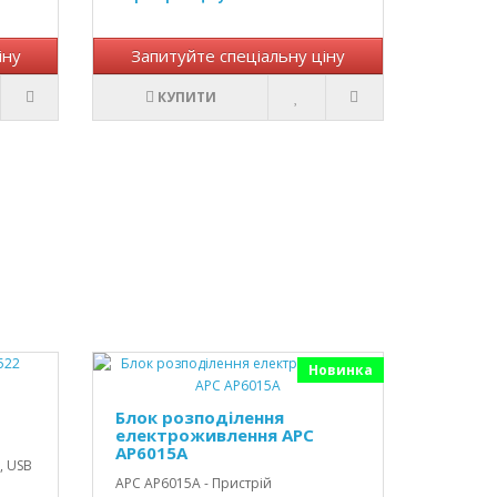
іну
Запитуйте спеціальну ціну
КУПИТИ
Новинка
Блок розподілення
електроживлення АРС
AP6015A
, USB
АРС AP6015A - Пристрій