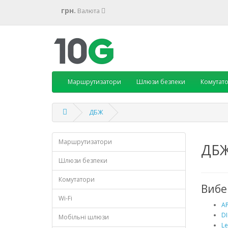
грн.
Валюта
Маршрутизатори
Шлюзи безпеки
Комутат
ДБЖ
Маршрутизатори
ДБЖ
Шлюзи безпеки
Комутатори
Вибе
Wi-Fi
A
DI
Мобільні шлюзи
Le