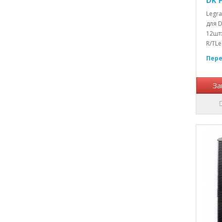
Legra
для D
12штх
R/TLe
Пере
За