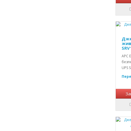
Дже
жив
SRV
APC E
безп
UPS S
Пере
За