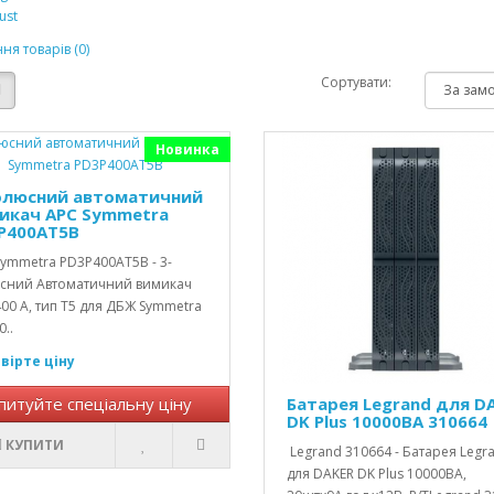
ust
ня товарів (0)
Сортувати:
Новинка
олюсний автоматичний
икач APC Symmetra
P400AT5B
ymmetra PD3P400AT5B - 3-
сний Автоматичний вимикач
00 А, тип T5 для ДБЖ Symmetra
0..
вірте ціну
питуйте спеціальну ціну
Батарея Legrand для D
DK Plus 10000ВА 310664
КУПИТИ
Legrand 310664 - Батарея Legr
для DAKER DK Plus 10000ВА,