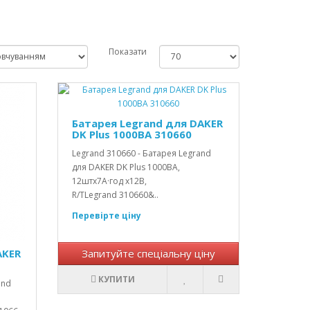
Показати
Батарея Legrand для DAKER
DK Plus 1000ВА 310660
Legrand 310660 - Батарея Legrand
для DAKER DK Plus 1000ВА,
12штх7А·год х12В,
R/TLegrand 310660&..
Перевірте ціну
AKER
Запитуйте спеціальну ціну
КУПИТИ
and