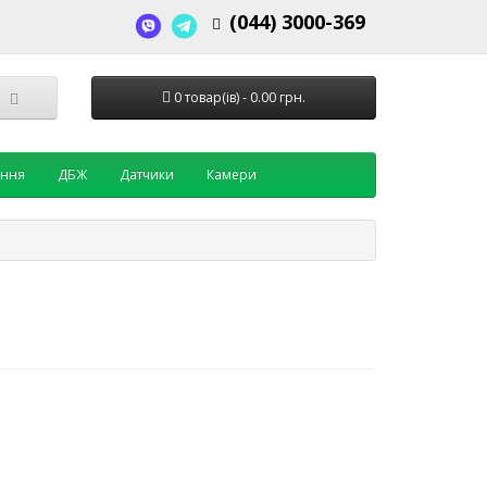
(044) 3000-369
0 товар(ів) - 0.00 грн.
ення
ДБЖ
Датчики
Камери