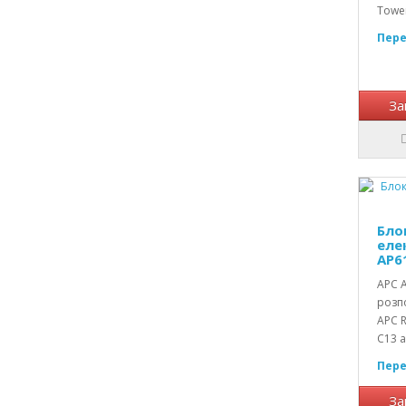
Tower
Пере
За
Бло
еле
AP6
АРС A
розп
АРС R
C13 an
Пере
За