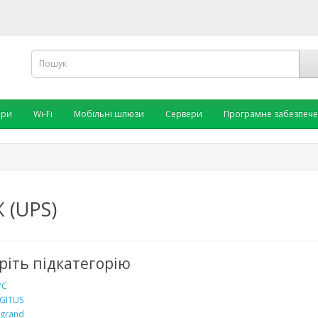
ори
Wi-Fi
Мобільні шлюзи
Сервери
Програмне забезпеч
 (UPS)
ріть підкатегорію
PC
GITUS
grand