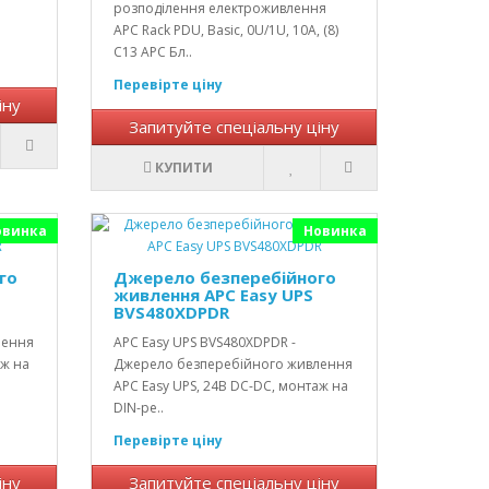
розподілення електроживлення
АРС Rack PDU, Basic, 0U/1U, 10A, (8)
C13 APC Бл..
Перевірте ціну
іну
Запитуйте спеціальну ціну
КУПИТИ
овинка
Новинка
го
Джерело безперебійного
живлення APC Easy UPS
BVS480XDPDR
лення
APC Easy UPS BVS480XDPDR -
аж на
Джерело безперебійного живлення
APC Easy UPS, 24В DC-DC, монтаж на
DIN-ре..
Перевірте ціну
іну
Запитуйте спеціальну ціну