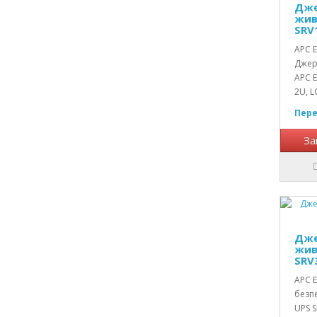
Дже
жив
SRV
APC E
Джер
APC E
2U, LC
Пере
За
Дже
жив
SRV
APC E
безп
UPS S