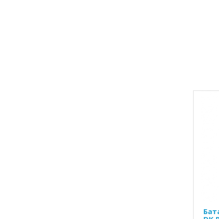
Бат
DK 