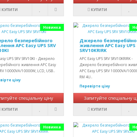
КУПИТИ
КУПИТИ
Новинка
Н
рело безперебійного
Джерело безперебійно
лення APC Easy UPS SRV
живлення APC Easy UPS
10KI
SRV10KRIRK
asy UPS SRV SRV10KI - Джерело
APC Easy UPS SRV SRV10KRIRK -
еребійного живлення APC Easy
Джерело безперебійного жив
RV 10000VA/10000W, LCD, USB..
APC Easy UPS SRV 10000VA/1000
RM 4U..
вірте ціну
Перевірте ціну
питуйте спеціальну ціну
Запитуйте спеціальну ц
КУПИТИ
КУПИТИ
Новинка
Н