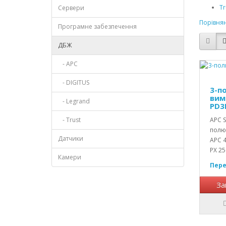
Tr
Сервери
Порівнян
Програмне забезпечення
ДБЖ
- APC
- DIGITUS
3-п
вим
- Legrand
PD3
- Trust
APC S
полю
Датчики
APC 4
PX 25
Камери
Пере
За