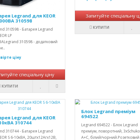
арея Legrand для KEOR
Запитуйте спеціальну ц
1000ВА 310598
КУПИТИ
nd 310598 - Батарея Legrand
EOR LP
ВАLegrand 310598 - додатковий
е..
вірте ціну
питуйте спеціальну ціну
КУПИТИ
Блок Legrand преміум
694522
арея Legrand для KEOR
-10кВА 310744
Legrand 694522 - Блок Legrand
nd 310744 - Батарея Legrand
преміум, поворотний, 3хSchuko
EOR S 6-10кВА, 20штх12Агх12В,
A+C, білий/чорний.Розетковий