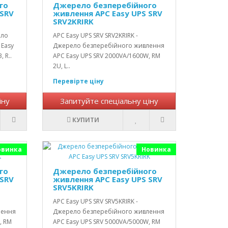
го
Джерело безперебійного
 SRV
живлення APC Easy UPS SRV
SRV2KRIRK
ело
APC Easy UPS SRV SRV2KRIRK -
 Easy
Джерело безперебійного живлення
 R..
APC Easy UPS SRV 2000VA/1600W, RM
2U, L..
Перевірте ціну
іну
Запитуйте спеціальну ціну
КУПИТИ
овинка
Новинка
го
Джерело безперебійного
 SRV
живлення APC Easy UPS SRV
SRV5KRIRK
APC Easy UPS SRV SRV5KRIRK -
лення
Джерело безперебійного живлення
, RM
APC Easy UPS SRV 5000VA/5000W, RM