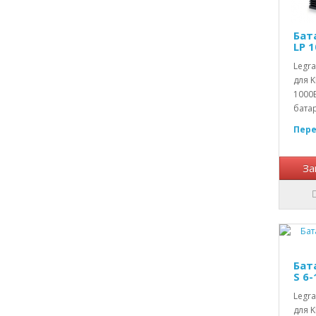
Бат
LP 
Legra
для K
1000
батар
Пере
За
Бат
S 6
Legra
для K