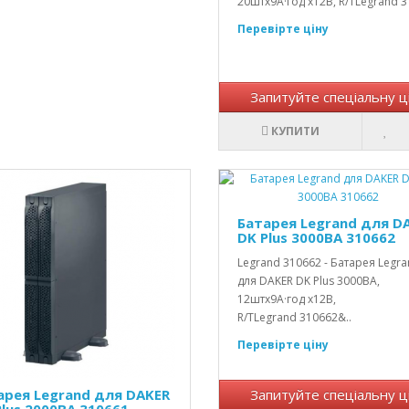
20штх9А·год х12В, R/TLegrand 3
Перевірте ціну
Запитуйте спеціальну ц
КУПИТИ
Батарея Legrand для D
DK Plus 3000ВА 310662
Legrand 310662 - Батарея Legr
для DAKER DK Plus 3000ВА,
12штх9А·год х12В,
R/TLegrand 310662&..
Перевірте ціну
арея Legrand для DAKER
Запитуйте спеціальну ц
Plus 2000ВА 310661