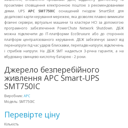
проактивні сповіщення електронною поштою з рекомендованими
діями. UPS
APC SMT750IC
оснащений гніздом SmartSlot для
додаткової карти керування мережею, яка дозволяє плавно вимикати
фізичні сервери, віртуальні машини та кластери HCI за допомогою
програмного забезпечення PowerChute Network Shutdown. ДБЖ
можна підключити до ІТ-платформи EcoStruxure або до сторонніх
платформ централізованого керування. ДБЖ забезпечує захист від
перенапруги під час ударів блискавки, перепадів напруги, відключень
і стрибків напруги. На ДБЖ SMT надається 3-річна гарантія, а на
вбудовану свинцево-кислотну батарею - 2 роки.
Джерело безперебійного
живлення APC Smart-UPS
SMT750IC
Виробник:
APC
Модель: SMT750IC
Перевірте ціну
Кількість