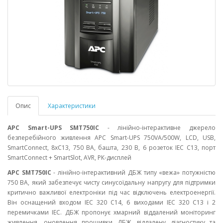
Опис
Характеристики
APC Smart-UPS SMT750IC
- лінійно-інтерактивне джерело
безперебійного живлення APC Smart-UPS 750VA/500W, LCD, USB,
SmartConnect, 8xC13, 750 ВА, башта, 230 В, 6 розеток IEC C13, порт
SmartConnect + SmartSlot, AVR, РК-дисплей
APC SMT750IC
- лінійно-інтерактивний ДБЖ типу «вежа» потужністю
750 ВА, який забезпечує чисту синусоїдальну напругу для підтримки
критично важливої ​​електроніки під час відключень електроенергії.
Він оснащений входом IEC 320 C14, 6 виходами IEC 320 C13 і 2
перемичками IEC. ДБЖ пропонує хмарний віддалений моніторинг
живлення, оновлення прошивки ДБЖ, віддалену діагностику та