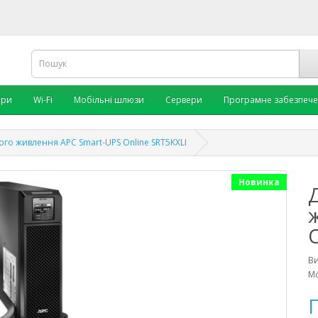
ори
Wi-Fi
Мобільні шлюзи
Сервери
Програмне забезпеч
го живлення APC Smart-UPS Online SRT5KXLI
Новинка
O
В
Мо
П