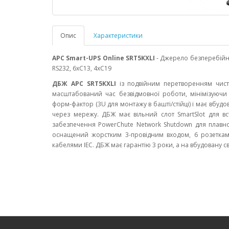
Опис
Характеристики
APC Smart-UPS Online SRT5KXLI
- Джерело безперебійно
RS232, 6xC13, 4xC19
ДБЖ APC SRT5KXLI
із подвійним перетворенням чисто
масштабований час безвідмовної роботи, мінімізуючи
форм-фактор (3U для монтажу в башті/стійці) і має вбу
через мережу. ДБЖ має вільний слот SmartSlot для в
забезпечення PowerChute Network Shutdown для плавно
оснащений жорстким 3-провідним входом, 6 розеткам
кабелями IEC. ДБЖ має гарантію 3 роки, а на вбудовану 