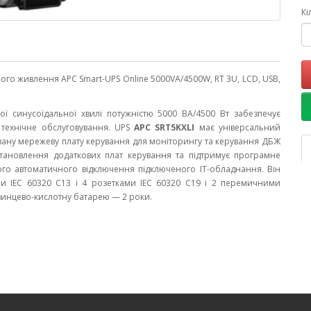
Кі
го живлення APC Smart-UPS Online 5000VA/4500W, RT 3U, LCD, USB,
ї синусоїдальної хвилі потужністю 5000 ВА/4500 Вт забезпечує
 технічне обслуговування. UPS
APC SRT5KXLI
має універсальний
довану мережеву плату керування для моніторингу та керування ДБЖ
становлення додаткових плат керування та підтримує програмне
го автоматичного відключення підключеного ІТ-обладнання. Він
и IEC 60320 C13 і 4 розетками IEC 60320 C19 і 2 перемичними
свинцево-кислотну батарею — 2 роки.