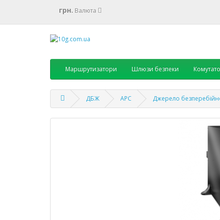
грн.
Валюта
Маршрутизатори
Шлюзи безпеки
Комутат
ДБЖ
APC
Джерело безперебійно