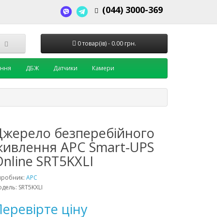
(044) 3000-369
0 товар(ів) - 0.00 грн.
ення
ДБЖ
Датчики
Камери
Джерело безперебійного
живлення APC Smart-UPS
nline SRT5KXLI
иробник:
APC
дель: SRT5KXLI
еревірте ціну