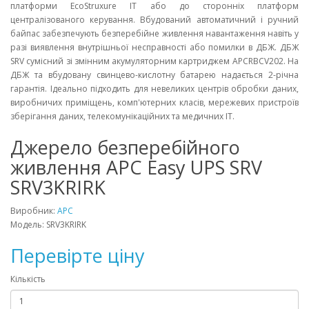
платформи EcoStruxure IT або до сторонніх платформ
централізованого керування. Вбудований автоматичний і ручний
байпас забезпечують безперебійне живлення навантаження навіть у
разі виявлення внутрішньої несправності або помилки в ДБЖ. ДБЖ
SRV сумісний зі змінним акумуляторним картриджем APCRBCV202. На
ДБЖ та вбудовану свинцево-кислотну батарею надається 2-річна
гарантія. Ідеально підходить для невеликих центрів обробки даних,
виробничих приміщень, комп'ютерних класів, мережевих пристроїв
зберігання даних, телекомунікаційних та медичних ІТ.
Джерело безперебійного
живлення APC Easy UPS SRV
SRV3KRIRK
Виробник:
APC
Модель: SRV3KRIRK
Перевірте ціну
Кількість