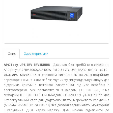
Опис
Характеристики
APC Easy UPS SRV SRV3KRIRK
- Джерело безперебійного живлення
APC Easy UPS SRV 3000VA/2400W, RM 2U, LCD, USB, RS232, 6xC13, 1xC19
ДБЖ
APC
SRV3KRIRK
зі стійковим виконанням на 2U з подвійним
перетворенням на 3 кВА забезпечує чисту синусоїдальну напругу для
підтримки критично важливої електроніки під час перебоїв в
електромережі. SRV поставляється з входом IEC 320 C20, 6-ма
виходами IEC 320 C13 і 1-м виходом IEC 320 C19. ДБЖ On-Line має
інтелектуальний слот для додаткової плати мережевого керування
(AP9544, SRVSMB001, VGL9601l), яка дозволяє здійснювати моніторинг
і керування ДБЖ через мережу. ДБЖ можна підключити до