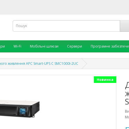
ори
Wi-Fi
Мобільні шлюзи
Сервери
Програмне забезпеч
ого живлення APC Smart-UPS C SMC1000I-2UC
Новинка
В
Мо