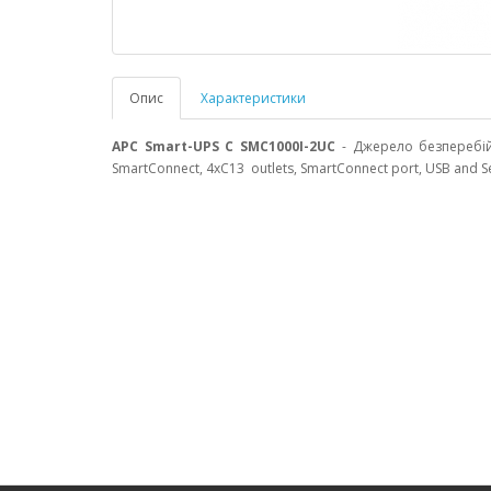
Опис
Характеристики
APC Smart-UPS C SMC1000I-2UC
- Джерело безперебій
SmartConnect, 4xC13 outlets, SmartConnect port, USB and S