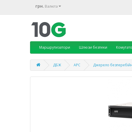
грн.
Валюта
Маршрутизатори
Шлюзи безпеки
Комутат
ДБЖ
APC
Джерело безперебійн