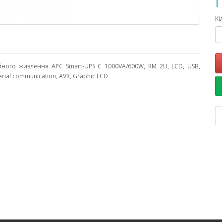
П
Кі
ного живлення APC Smart-UPS C 1000VA/600W, RM 2U, LCD, USB,
erial communication, AVR, Graphic LCD