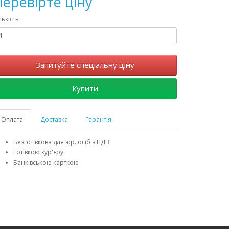
еревірте ціну
лькість
Запитуйте спеціальну ціну
Купити
Оплата
Доставка
Гарантія
Безготівкова для юр. осіб з ПДВ
Готівкою кур'єру
Банківською карткою