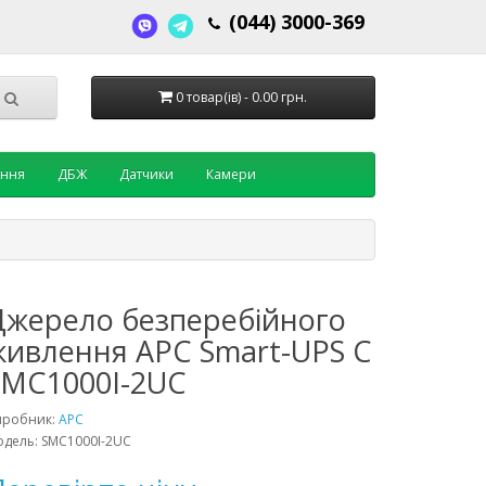
(044) 3000-369
0 товар(ів) - 0.00 грн.
ення
ДБЖ
Датчики
Камери
Джерело безперебійного
живлення APC Smart-UPS C
SMC1000I-2UC
иробник:
APC
дель: SMC1000I-2UC