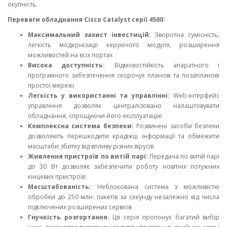
окупність.
Переваги обладнання Cisco Catalyst серії 4500:
Максимальний захист інвестицій:
Зворотна сумісність,
легкість модернізації керуючого модуля, розширення
можливостей на всіх портах
Висока доступність:
Відмовостійкість апаратного і
програмного забезпечення скорочує планові та позапланові
простої мережі
Легкість у використанні та управлінні:
Web-інтерфейс
управління дозволяє централізовано налаштовувати
обладнання, спрощуючи його експлуатацію
Комплексна система безпеки:
Розвинені засоби безпеки
дозволяють перешкодити крадіжці інформації та обмежити
масштаби збитку від впливу різних вірусів
Живлення пристроїв по витій парі:
Передача по витій парі
до 30 Вт дозволяє забезпечити роботу новітніх потужних
кінцевих пристроїв
Масштабованість:
Неблокована система з можливістю
обробки до 250 млн. пакетів за секунду незалежно від числа
підключених розширених сервісів
Гнучкість розгортання:
Ця серія пропонує багатий вибір