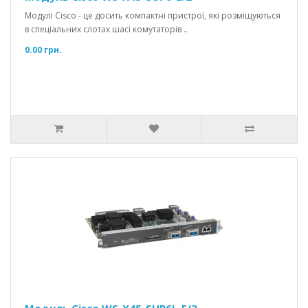
Модулі Cisco - це досить компактні пристрої, які розміщуються
в спеціальних слотах шасі комутаторів ..
0.00 грн.
Модуль Cisco WS-X45-SUP6L-E/2