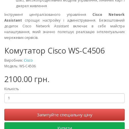
шасі, високопродуктивних модулів управління, лінійних карт і
джерел живлення
Інструмент централізованого управління
Cisco Network
Assistant
спрощує настройку і адміністрування. Безкоштовний
додаток Cisco Network Assistant включає в себе майстра
налаштування, який значно полегшує реалізацію інтелектуальних
мережевих сервісів.
Комутатор Cisco WS-C4506
Виробник:
Cisco
Модель: WS-C4506
2100.00 грн.
Кількість
Запитуйте спеціальну ціну
Купити