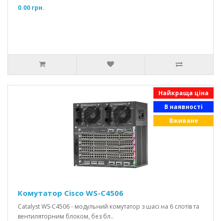
0.00 грн.
Найкраща ціна
В наявності
Вживане
Комутатор Cisco WS-C4506
Catalyst WS-C4506 - модульний комутатор з шасі на 6 слотів та
вентиляторним блоком, без бл..