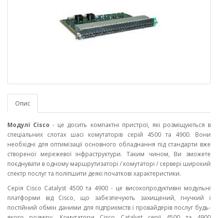
Опис
Модулі Cisco
- це досить компактні пристрої, які розміщуються в
спеціальних слотах шасі комутаторів серій 4500 та 4900. Вони
необхідні для оптимізації основного обладнання під стандарти вже
створеної мережевої інфраструктури. Таким чином, Ви зможете
поєднувати в одному маршрутизаторі / комутаторі / сервері широкий
спектр послуг та поліпшити деякі початкові характеристики.
Серія Cisco Catalyst 4500 та 4900 - це високопродуктивні модульні
платформи від Cisco, що забезпечують захищений, гнучкий і
постійний обмін даними для підприємств і провайдерів послуг будь-
якого розміру. Комутатори Cisco Catalyst серії 4500 та 4900