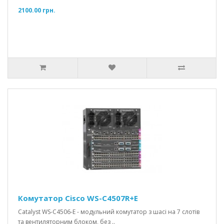
2100.00 грн.
Комутатор Cisco WS-C4507R+E
Catalyst WS-C4506-E - модульний комутатор з шасі на 7 слотів
та вентиляторним блоком, без ..