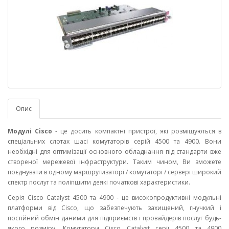
Опис
Модулі Cisco
- це досить компактні пристрої, які розміщуються в
спеціальних слотах шасі комутаторів серій 4500 та 4900. Вони
необхідні для оптимізації основного обладнання під стандарти вже
створеної мережевої інфраструктури. Таким чином, Ви зможете
поєднувати в одному маршрутизаторі / комутаторі / сервері широкий
спектр послуг та поліпшити деякі початкові характеристики.
Серія Cisco Catalyst 4500 та 4900 - це високопродуктивні модульні
платформи від Cisco, що забезпечують захищений, гнучкий і
постійний обмін даними для підприємств і провайдерів послуг будь-
якого розміру. Комутатори Cisco Catalyst серії 4500 та 4900