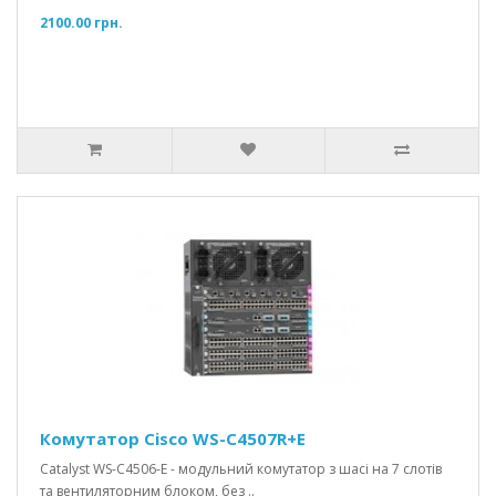
2100.00 грн.
Комутатор Cisco WS-C4507R+E
Catalyst WS-C4506-E - модульний комутатор з шасі на 7 слотів
та вентиляторним блоком, без ..