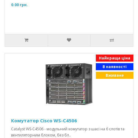
0.00 грн.
Найкраща ціна
В наявності
Вживане
Комутатор Cisco WS-C4506
Catalyst WS-C4506 - модульний комутатор з шасі на 6 слотів та
вентиляторним блоком, без бл..