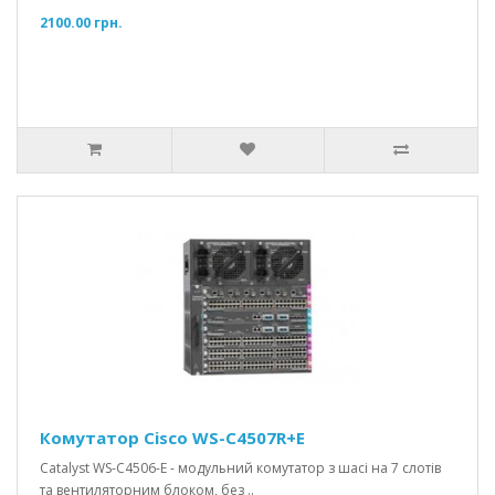
2100.00 грн.
Комутатор Cisco WS-C4507R+E
Catalyst WS-C4506-E - модульний комутатор з шасі на 7 слотів
та вентиляторним блоком, без ..