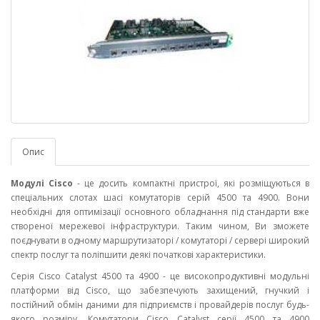
Опис
Модулі Cisco
- це досить компактні пристрої, які розміщуються в
спеціальних слотах шасі комутаторів серій 4500 та 4900. Вони
необхідні для оптимізації основного обладнання під стандарти вже
створеної мережевої інфраструктури. Таким чином, Ви зможете
поєднувати в одному маршрутизаторі / комутаторі / сервері широкий
спектр послуг та поліпшити деякі початкові характеристики.
Серія Cisco Catalyst 4500 та 4900 - це високопродуктивні модульні
платформи від Cisco, що забезпечують захищений, гнучкий і
постійний обмін даними для підприємств і провайдерів послуг будь-
якого розміру. Комутатори Cisco Catalyst серії 4500 та 4900