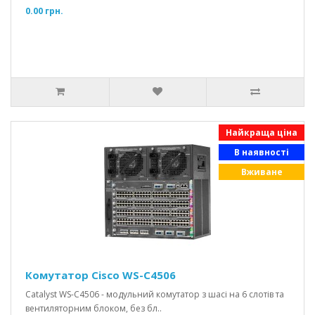
0.00 грн.
Найкраща ціна
В наявності
Вживане
Комутатор Cisco WS-C4506
Catalyst WS-C4506 - модульний комутатор з шасі на 6 слотів та
вентиляторним блоком, без бл..