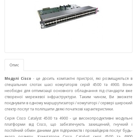
Опис
Модулі Cisco
- це досить компактні пристрої, які розміщуються в
спеціальних слотах шасі комутаторів серій 4500 та 4900. Вони
необхідні для оптимізації основного обладнання під стандарти вже
створеної мережевої інфраструктури. Таким чином, Ви зможете
поєднувати в одному маршрутизаторі / комутаторі / сервері широкий
спектр послуг та поліпшити деякі початкові характеристики.
Серія Cisco Catalyst 4500 та 4900 - це високопродуктивні модульні
платформи від Cisco, що забезпечують захищений, гнучкий і
постійний обмін даними для підприємств і провайдерів послуг будь-
якого розміру. Комутатори Cisco Catalyst серії 4500 та 4900