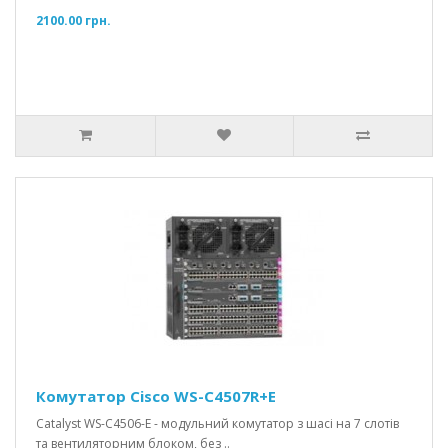
2100.00 грн.
Комутатор Cisco WS-C4507R+E
Catalyst WS-C4506-E - модульний комутатор з шасі на 7 слотів
та вентиляторним блоком, без ..