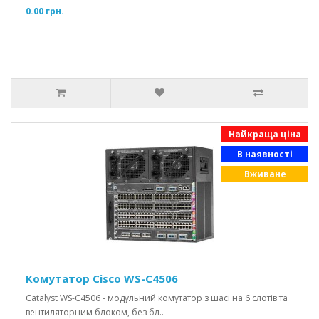
0.00 грн.
Найкраща ціна
В наявності
Вживане
Комутатор Cisco WS-C4506
Catalyst WS-C4506 - модульний комутатор з шасі на 6 слотів та
вентиляторним блоком, без бл..