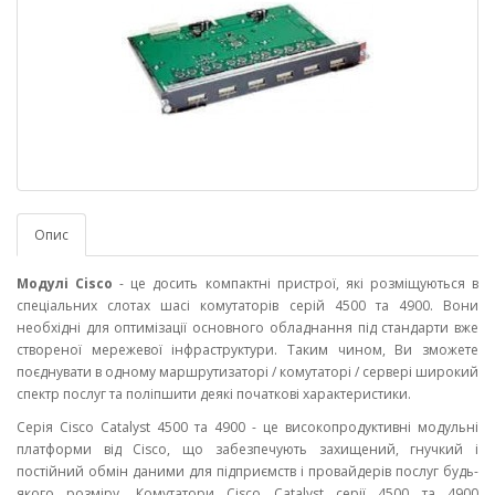
Опис
Модулі Cisco
- це досить компактні пристрої, які розміщуються в
спеціальних слотах шасі комутаторів серій 4500 та 4900. Вони
необхідні для оптимізації основного обладнання під стандарти вже
створеної мережевої інфраструктури. Таким чином, Ви зможете
поєднувати в одному маршрутизаторі / комутаторі / сервері широкий
спектр послуг та поліпшити деякі початкові характеристики.
Серія Cisco Catalyst 4500 та 4900 - це високопродуктивні модульні
платформи від Cisco, що забезпечують захищений, гнучкий і
постійний обмін даними для підприємств і провайдерів послуг будь-
якого розміру. Комутатори Cisco Catalyst серії 4500 та 4900