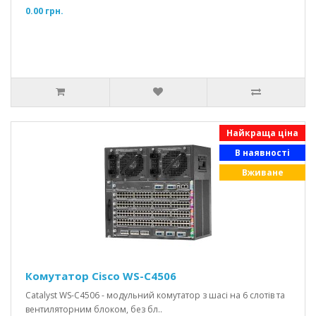
0.00 грн.
Найкраща ціна
В наявності
Вживане
Комутатор Cisco WS-C4506
Catalyst WS-C4506 - модульний комутатор з шасі на 6 слотів та
вентиляторним блоком, без бл..