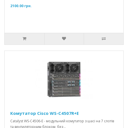
2100.00 грн.
Комутатор Cisco WS-C4507R+E
Catalyst WS-C4506-E - модульний комутатор з шасі на 7 слотів
та вентиляторним блоком, без ..