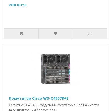
2100.00 грн.
Комутатор Cisco WS-C4507R+E
Catalyst WS-C4506-E - модульний комутатор з шасі на 7 слотів
та вентиляторним блоком, без ..