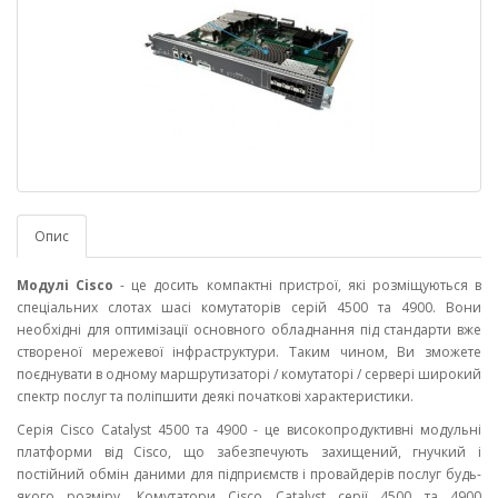
Опис
Модулі Cisco
- це досить компактні пристрої, які розміщуються в
спеціальних слотах шасі комутаторів серій 4500 та 4900. Вони
необхідні для оптимізації основного обладнання під стандарти вже
створеної мережевої інфраструктури. Таким чином, Ви зможете
поєднувати в одному маршрутизаторі / комутаторі / сервері широкий
спектр послуг та поліпшити деякі початкові характеристики.
Серія Cisco Catalyst 4500 та 4900 - це високопродуктивні модульні
платформи від Cisco, що забезпечують захищений, гнучкий і
постійний обмін даними для підприємств і провайдерів послуг будь-
якого розміру. Комутатори Cisco Catalyst серії 4500 та 4900