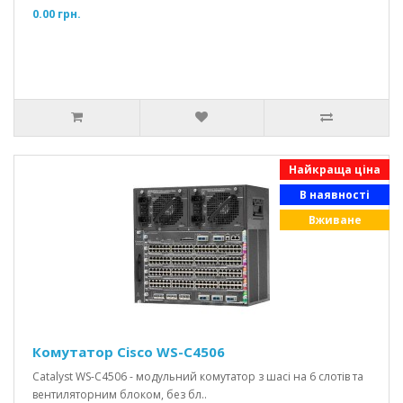
0.00 грн.
Найкраща ціна
В наявності
Вживане
Комутатор Cisco WS-C4506
Catalyst WS-C4506 - модульний комутатор з шасі на 6 слотів та
вентиляторним блоком, без бл..