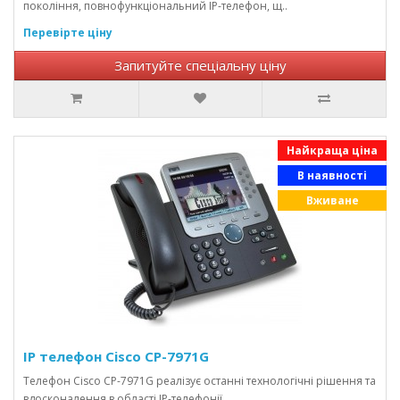
покоління, повнофункціональний IP-телефон, щ..
Перевірте ціну
Запитуйте спеціальну ціну
Найкраща ціна
В наявності
Вживане
IP телефон Cisco CP-7971G
Телефон Cisco CP-7971G реалізує останні технологічні рішення та
вдосконалення в області IP-телефонії..