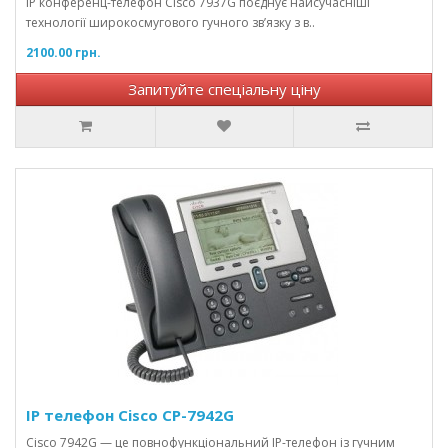
IP конференц-телефон Cisco 7937G поєднує найсучасніші
технології широкосмугового гучного зв’язку з в..
2100.00 грн.
Запитуйте спеціальну ціну
IP телефон Cisco CP-7942G
Cisco 7942G — це повнофункціональний IP-телефон із гучним