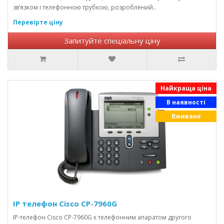
зв’язком і телефонною трубкою, розроблений..
Перевірте ціну
Запитуйте спеціальну ціну
Найкраща ціна
В наявності
Вживане
IP телефон Cisco CP-7960G
IP-телефон Cisco CP-7960G є телефонним апаратом другого