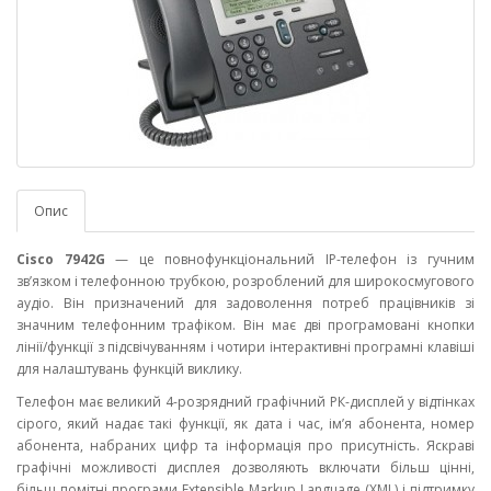
Опис
Cisco 7942G
— це повнофункціональний IP-телефон із гучним
зв’язком і телефонною трубкою, розроблений для широкосмугового
аудіо. Він призначений для задоволення потреб працівників зі
значним телефонним трафіком. Він має дві програмовані кнопки
лінії/функції з підсвічуванням і чотири інтерактивні програмні клавіші
для налаштувань функцій виклику.
Телефон має великий 4-розрядний графічний РК-дисплей у відтінках
сірого, який надає такі функції, як дата і час, ім’я абонента, номер
абонента, набраних цифр та інформація про присутність. Яскраві
графічні можливості дисплея дозволяють включати більш цінні,
більш помітні програми Extensible Markup Language (XML) і підтримку