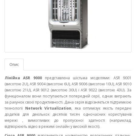
Опис
Лінійка ASR 9000
представлена ​​шістьма моделями: ASR 9001
(висотою 2U), ASR 9004 (висотою 6U), ASR 9006 (висотою 10U), ASR 9010
(висотою 21U), ASR 9012 (висотою 30U) і ASR 9022 (висотою 43U). За
функціоналом вони поступаються попередній серії, однак виграють
за рахунок своєї продуктивності. Дана серія відрізняється підтримкою
технології
Network Virtualization
, яка оптимізує якість передачі
додатків для декількох десятків тисяч одночасних користувачів
мережі , вимогливих до пропускної здатності (наприклад,
відтворюють відео в режимі онлайн у високій якості).
Cisco ASR 9000
відрізняються надмірністю волоконних з'єднань.