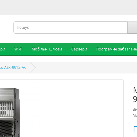
ори
Wi-Fi
Мобільні шлюзи
Сервери
Програмне забезпеч
co ASR-9912-AC
В
Мо
П