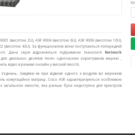
Кі
9001 (висотою 2U), ASR 9004 (висотою 6U), ASR 9006 (висотою 10U),
9022 (висотою 43U). За функціоналом вони поступаються попередній
сті. Дана серія відрізняється підтримкою технології
Network
в для декількох десятків тисяч одночасних користувачів мережі ,
ть відео в режимі онлайн у високій якості).
з'єднань. Завдяки їм при відмові одного з модулів всі мережеві
ь комутаційної матриці. Cisco ASR характеризуються особливою
их загальною ємністю, яка раніше була недоступна для пристроїв