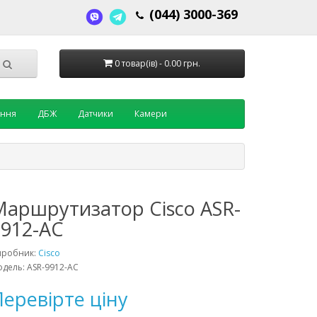
(044) 3000-369
0 товар(ів) - 0.00 грн.
ення
ДБЖ
Датчики
Камери
Маршрутизатор Cisco ASR-
9912-AC
иробник:
Cisco
дель: ASR-9912-AC
еревірте ціну