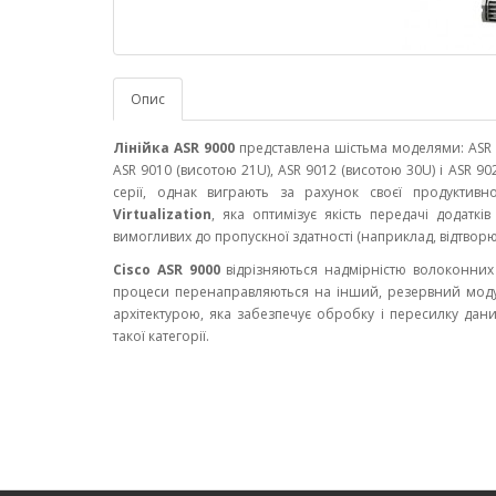
Опис
Лінійка ASR 9000
представлена ​​шістьма моделями: ASR 
ASR 9010 (висотою 21U), ASR 9012 (висотою 30U) і ASR 
серії, однак виграють за рахунок своєї продуктивно
Virtualization
, яка оптимізує якість передачі додаткі
вимогливих до пропускної здатності (наприклад, відтворюю
Cisco ASR 9000
відрізняються надмірністю волоконних 
процеси перенаправляються на інший, резервний модул
архітектурою, яка забезпечує обробку і пересилку дан
такої категорії.