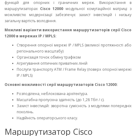
функцій для опорних і граничних мереж. Використання в
маршрутизаторах
Cisco 12000
модульної комутаційної матриці з
можливістю модернізації забезпечує захист інвестицій і низьку
загальну вартість володіння.
Можливі варіанти використання маршрутизаторів серії Cisco
12000 в мережах IP / MPLS:
Створення опорної мережі IP / MPLS (великої протяжності або
регіонального масштабу)
Організація точок обміну трафіком
Агрегування оптичних приватних ліній
Послуги транспорту ATM / Frame Relay (поверх опорної мережі
IP / MPLS)
Основні можливості серії маршрутизаторів Cisco 12000:
Розподілена, неблокована архітектура.
Масштабна пропускна здатність (до 1,28 Тбіт / с).
Захист інвестицій: зворотна сумісність з модулями попередніх
поколінь.
Надійність операторського класу.
Маршрутизатор Cisco