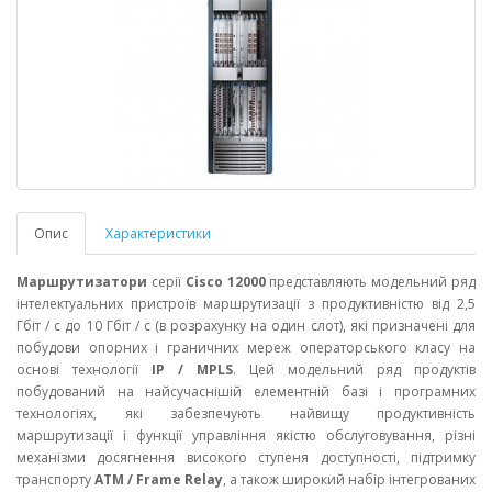
Опис
Характеристики
Маршрутизатори
серії
Cisco 12000
представляють модельний ряд
інтелектуальних пристроїв маршрутизації з продуктивністю від 2,5
Гбіт / с до 10 Гбіт / с (в розрахунку на один слот), які призначені для
побудови опорних і граничних мереж операторського класу на
основі технології
IP / MPLS
. Цей модельний ряд продуктів
побудований на найсучаснішій елементній базі і програмних
технологіях, які забезпечують найвищу продуктивність
маршрутизації і функції управління якістю обслуговування, різні
механізми досягнення високого ступеня доступності, підтримку
транспорту
ATM / Frame Relay
, а також широкий набір інтегрованих