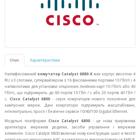
Опис
Характеристики
Напівфіксований
комутатор Catalyst 6880-X
має корпус висотою 4
RU з 3 слотами, супервайзером з 16 фіксованими портами 10 Гбіт/с і 4
напівслотами для установки опціонних лінійних карт 10 Гбіт/с або 40
Гбіт/с, що підтримують до 80 портів 10 Гбіт / с або 20 портів 40 Гбіт /
с.
Cisco Catalyst 6800
- серія комутаторів нового покоління для
кампусних мереж. Дані комутатори підтримують масштабовані,
інтелектуальні, прості і безпечні сервіси 10/40/100 Gigabit Ethernet.
Модульні платформи
Cisco Catalyst 6800
- це нова трирівнева
архітектура: мережеві додатки, засоби управління і мережеві
елементи. Cisco Catalyst 6800 включає нову конструкцію шасі: в якості
інтегральної мікросхеми ASIC в комутаторах використовується EARL8.