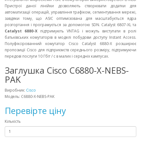
Пристрої даної лінійки дозволяють створювати додатки для
автоматизації операцій, управління трафіком, сегментування мережі,
завдяки тому, що ASIC оптимізована для масштабується ядра
розгортання і програмується за допомогою SDN. Catalyst 6807-XL
та
Catalyst 6880-X
підтримують VNTAG і можуть виступати в ролі
батьківських комутаторів в моделі побудови доступу Instant Access.
Полуфіксірованний комутатор Cisco Catalyst 6880-X розширює
пропозиції Cisco для підприємств середнього розміру, підтримуючи
передові послуги 10 Гбіт / с в малих і середніх кампусах.
Заглушка Cisco C6880-X-NEBS-
PAK
Виробник:
Cisco
Модель: C6880-X-NEBS-PAK
Перевірте ціну
Кількість