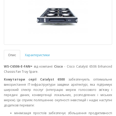
Опис
Характеристики
WS-C6506-E-FAN=
від компанії
Cisco
-
Cisco Catalyst 6506 Enhanced
Chassis Fan Tray Spare
.
Комутатори серії Catalyst 6500
забезпечують оптимальне
використання ІТ-інфраструктури завдяки архітектурі, яка підтримує
широкий спектр послуг (інтеграцію мереж голосового зв'язку і
передачі даних, конвергенції локальних, розподілених і міських
мереж). Це сприяє поліпшенню окупності інвестицій і надає наступні
додаткові переваги:
мінімізація простоїв забезпечує збільшення продуктивності