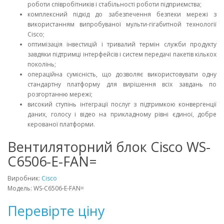
роботи співробітників і стабільності роботи підприємства;
комплексний підхід до забезпечення безпеки мережі з
використанням випробуваної мульти-гігабитной технології
Cisco;
оптимізація інвестицій і тривалий термін служби продукту
завдяки підтримці інтерфейсів і систем передачі пакетів кількох
поколінь;
операційна сумісність, що дозволяє використовувати одну
стандартну платформу для вирішення всіх завдань по
розгортанню мережі;
високий ступінь інтеграції послуг з підтримкою конвергенції
даних, голосу і відео на прикладному рівні єдиної, добре
керованої платформи.
Вентиляторний блок Cisco WS-
C6506-E-FAN=
Виробник:
Cisco
Модель: WS-C6506-E-FAN=
Перевірте ціну