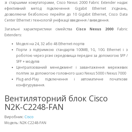
зі старшими комутаторами, Cisco Nexus 2000 Fabric Extender надає
ефективний метод підключення Gigabit Ethernet з'єднань,
дозволяючи безболісно перейти до 10 Gigabit Ethernet, Cisco Data
Center Ethernet і технологій уніфікації введення / виведення.
Загальні характеристики сімейства
Cisco Nexus 2000
Fabric
Extenders:
Моделі на 24, 32 або 48 Ethernet-портів
Порти з підтримкою стандартів 100MB, 1G, 10G Ethernet і з
роботою через різні середовища передачі за допомогою SFP /
SFP + модулів
Централізований менеджмент і завантаження мережевих
політик за допомогою головного шасі Nexus 5000 і Nexus 7000
Plug-and-Play підключення і автоматичне початкове
конфігурування.
Вентиляторний блок Cisco
N2K-C2248-FAN
Виробник:
Cisco
Модель: N2K-C2248-FAN