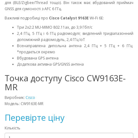
для (BLE/Zigbee/Thread тощо). Він також має вбудований приймач
GNSS для сумісності з AFC 6 ГГц.
Важливі подробиці про
Cisco Catalyst 9163E
Wi-Fi 6E:
Три 2x2:2 MU-MIMO 802.11ax, до 3,9 Гбіт/с
2,4 ГГц, 5 ГГц і 6 ГГц радіомодулі; виділений тридіапазонний
допоміжний радіомодуль, 2,4 ГГц IoT
Всенаправлена дипольна антена 2,4 ГГц + 5 ГГц + 6 ГГц
*продається окремо
Вбудована GPS антена
Додаткова активна GPS/GNSS антена
Точка доступу Cisco CW9163E-
MR
Виробник:
Cisco
Модель: CW9163E-MR
Перевірте ціну
Кількість