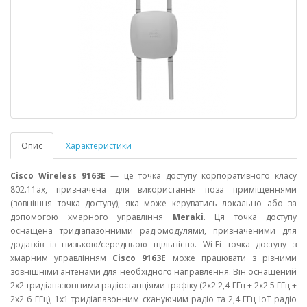
Опис
Характеристики
Cisco Wireless 9163E
— це точка доступу корпоративного класу
802.11ax, призначена для використання поза приміщеннями
(зовнішня точка доступу), яка може керуватись локально або за
допомогою хмарного управління
Meraki
. Ця точка доступу
оснащена тридіапазонними радіомодулями, призначеними для
додатків із низькою/середньою щільністю. Wi-Fi точка доступу з
хмарним управлінням
Cisco 9163E
може працювати з різними
зовнішніми антенами для необхідного направлення. Він оснащений
2x2 тридіапазонними радіостанціями трафіку (2x2 2,4 ГГц + 2x2 5 ГГц +
2x2 6 ГГц), 1x1 тридіапазонним скануючим радіо та 2,4 ГГц IoT радіо