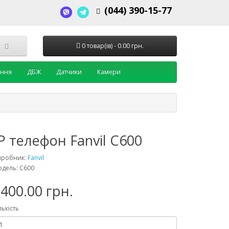
(044) 390-15-77
0 товар(ів) - 0.00 грн.
ення
ДБЖ
Датчики
Камери
P телефон Fanvil C600
иробник:
Fanvil
дель: C600
400.00 грн.
лькість