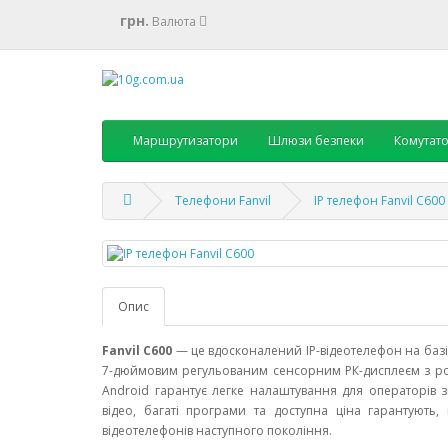
грн.
Валюта
Маршрутизатори
Шлюзи безпеки
Комутат
Телефони Fanvil
IP телефон Fanvil C600
Опис
Fanvil C600
— це вдосконалений IP-відеотелефон на баз
7-дюймовим регульованим сенсорним РК-дисплеєм з розд
Android гарантує легке налаштування для операторів зв
відео, багаті програми та доступна ціна гарантують
відеотелефонів наступного покоління.