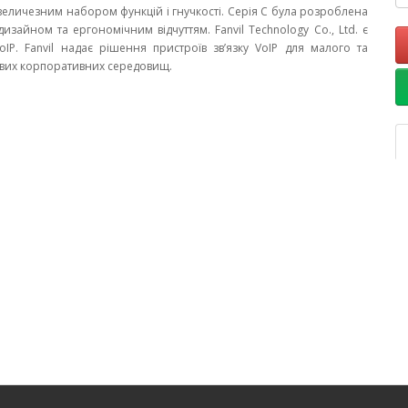
 з величезним набором функцій і гнучкості. Серія C була розроблена
изайном та ергономічним відчуттям. Fanvil Technology Co., Ltd. є
P. Fanvil надає рішення пристроїв зв’язку VoIP для малого та
ивих корпоративних середовищ.