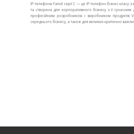
IP-телефони Fanvil серії C — це IP-телефон бізнес-класу
та створена для корпоративного бізнесу з її сучасним д
професійним розробником і виробником продуктів VoI
середнього бізнесу, а також для великих критично важл