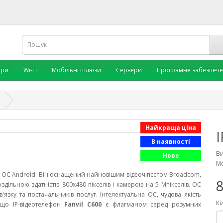
ори
Wi-Fi
Мобільні шлюзи
Сервери
Програмне забезпеч
Найкраща ціна
I
В наявності
В
Нове
Мо
і ОС Android. Він оснащений найновішим відеочіпсетом Broadcom,
8
ільною здатністю 800x480 пікселів і камерою на 5 Мпікселів. ОС
'язку та постачальників послуг. Інтелектуальна ОС, чудова якість
Кі
, що IP-відеотелефон
Fanvil C600
є флагманом серед розумних