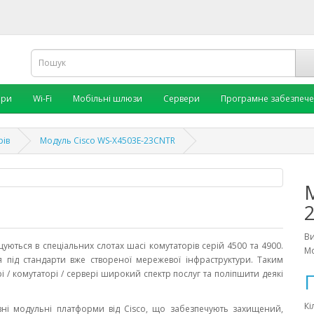
ори
Wi-Fi
Мобільні шлюзи
Сервери
Програмне забезпеч
рів
Модуль Cisco WS-X4503E-23CNTR
В
щуються в спеціальних слотах шасі комутаторів серій 4500 та 4900.
Мо
 під стандарти вже створеної мережевої інфраструктури. Таким
/ комутаторі / сервері широкий спектр послуг та поліпшити деякі
П
Кі
ивні модульні платформи від Cisco, що забезпечують захищений,