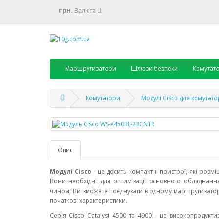
грн.
Валюта
Маршрутизатори
Шлюзи безпеки
Комутат
Комутатори
Модулі Cisco для комутато
Опис
Модулі Cisco
- це досить компактні пристрої, які розмі
Вони необхідні для оптимізації основного обладнання
чином, Ви зможете поєднувати в одному маршрутизаторі 
початкові характеристики.
Серія Cisco Catalyst 4500 та 4900 - це високопродукт