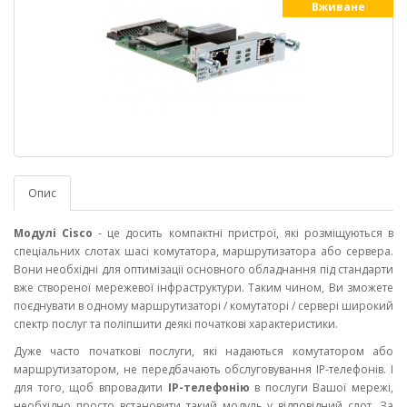
Вживане
Опис
Модулі Cisco
- це досить компактні пристрої, які розміщуються в
спеціальних слотах шасі комутатора, маршрутизатора або сервера.
Вони необхідні для оптимізації основного обладнання під стандарти
вже створеної мережевої інфраструктури. Таким чином, Ви зможете
поєднувати в одному маршрутизаторі / комутаторі / сервері широкий
спектр послуг та поліпшити деякі початкові характеристики.
Дуже часто початкові послуги, які надаються комутатором або
маршрутизатором, не передбачають обслуговування IP-телефонів. І
для того, щоб впровадити
IP-телефонію
в послуги Вашої мережі,
необхідно просто встановити такий модуль у відповідний слот. За