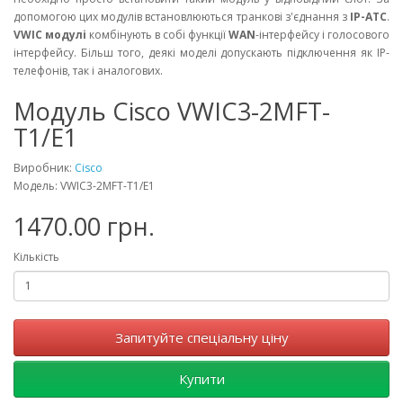
допомогою цих модулів встановлюються транкові з'єднання з
IP-АТС
.
VWIC модулі
комбінують в собі функції
WAN
-інтерфейсу і голосового
інтерфейсу. Більш того, деякі моделі допускають підключення як IP-
телефонів, так і аналогових.
Модуль Cisco VWIC3-2MFT-
T1/E1
Виробник:
Cisco
Модель: VWIC3-2MFT-T1/E1
1470.00 грн.
Кількість
Запитуйте спеціальну ціну
Купити