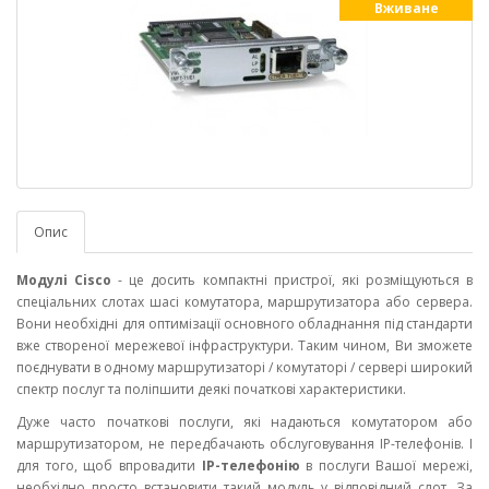
Вживане
Опис
Модулі Cisco
- це досить компактні пристрої, які розміщуються в
спеціальних слотах шасі комутатора, маршрутизатора або сервера.
Вони необхідні для оптимізації основного обладнання під стандарти
вже створеної мережевої інфраструктури. Таким чином, Ви зможете
поєднувати в одному маршрутизаторі / комутаторі / сервері широкий
спектр послуг та поліпшити деякі початкові характеристики.
Дуже часто початкові послуги, які надаються комутатором або
маршрутизатором, не передбачають обслуговування IP-телефонів. І
для того, щоб впровадити
IP-телефонію
в послуги Вашої мережі,
необхідно просто встановити такий модуль у відповідний слот. За