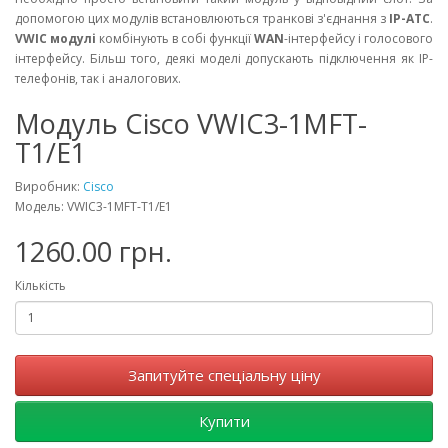
допомогою цих модулів встановлюються транкові з'єднання з
IP-АТС
.
VWIC модулі
комбінують в собі функції
WAN
-інтерфейсу і голосового
інтерфейсу. Більш того, деякі моделі допускають підключення як IP-
телефонів, так і аналогових.
Модуль Cisco VWIC3-1MFT-
T1/E1
Виробник:
Cisco
Модель: VWIC3-1MFT-T1/E1
1260.00 грн.
Кількість
Запитуйте спеціальну ціну
Купити