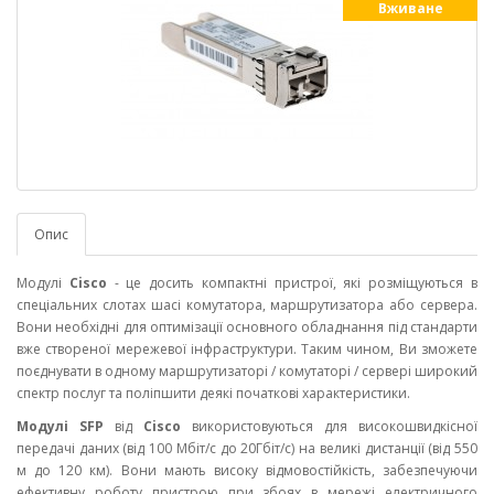
Вживане
Опис
Модулі
Cisco
- це досить компактні пристрої, які розміщуються в
спеціальних слотах шасі комутатора, маршрутизатора або сервера.
Вони необхідні для оптимізації основного обладнання під стандарти
вже створеної мережевої інфраструктури. Таким чином, Ви зможете
поєднувати в одному маршрутизаторі / комутаторі / сервері широкий
спектр послуг та поліпшити деякі початкові характеристики.
Модулі SFP
від
Cisco
використовуються для високошвидкісної
передачі даних (від 100 Мбіт/с до 20Гбіт/с) на великі дистанції (від 550
м до 120 км). Вони мають високу відмовостійкість, забезпечуючи
ефективну роботу пристрою при збоях в мережі електричного