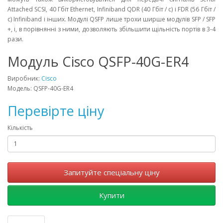
Attached SCSI, 40 Гбіт Ethernet, Infiniband QDR (40 Гбіт / с) і FDR (56 Гбіт /
с) Infiniband і інших. Модулі QSFP лише трохи ширше модулів SFP / SFP
+, і, в порівнянні з ними, дозволяють збільшити щільність портів в 3-4
рази.
Модуль Cisco QSFP-40G-ER4
Виробник:
Cisco
Модель: QSFP-40G-ER4
Перевірте ціну
Кількість
Запитуйте спеціальну ціну
Купити