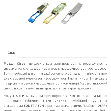
Опис
Модулі Cisco
- це досить компактні пристрої, які розміщуються в
спеціальних слотах шасі комутатора, маршрутизатора або сервера.
Вони необхідні для оптимізації основного обладнання під стандарти
вже створеної мережевої інфраструктури. Таким чином, Ви зможете
поєднувати в одному маршрутизаторі / комутаторі / сервері широкий
спектр послуг та поліпшити деякі початкові характеристики.
Модулі
QSFP
можуть використовуватися для передачі даних по
протоколах
Ethernet, Fibre Channel, InfiniBand,
сумісні зі
стандартами
SONET / SDH
з різними швидкостями. Приймач
QSFP+
можуть також використовуватися для передачі сигналів Serial