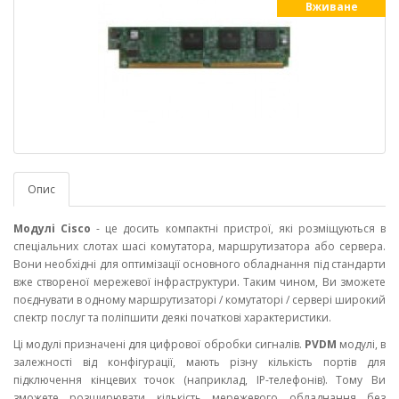
Вживане
Опис
Модулі Cisco
- це досить компактні пристрої, які розміщуються в
спеціальних слотах шасі комутатора, маршрутизатора або сервера.
Вони необхідні для оптимізації основного обладнання під стандарти
вже створеної мережевої інфраструктури. Таким чином, Ви зможете
поєднувати в одному маршрутизаторі / комутаторі / сервері широкий
спектр послуг та поліпшити деякі початкові характеристики.
Ці модулі призначені для цифрової обробки сигналів.
PVDM
модулі, в
залежності від конфігурації, мають різну кількість портів для
підключення кінцевих точок (наприклад, IP-телефонів). Тому Ви
зможете розширювати кількість мережевого обладнання без