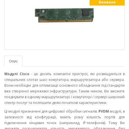
Вживане
Опис
Модулі Cisco
- це досить компактні пристрої, які розміщуються в
спеціальних слотах шасі комутатора, маршрутизатора або сервера.
Вони необхідні для оптимізації основного обладнання під стандарти
вже створеної мережевої інфраструктури. Таким чином, Ви зможете
поєднувати в одному маршрутизаторі / комутаторі / сервері широкий
спектр послуг та поліпшити деякі початкові характеристики.
Ці модулі призначені для цифрової обробки сигналів.
PVDM
модулі, в
залежності від конфігурації, мають різну кількість портів для
підключення кінцевих точок (наприклад, IP-телефонів). Тому Ви
зможете розширювати кількість мережевого обладнання без