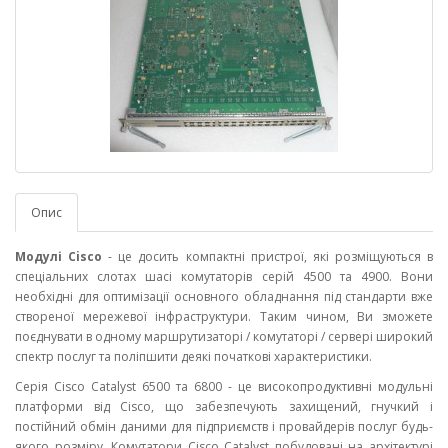
Опис
Модулі Cisco
- це досить компактні пристрої, які розміщуються в
спеціальних слотах шасі комутаторів серій 4500 та 4900. Вони
необхідні для оптимізації основного обладнання під стандарти вже
створеної мережевої інфраструктури. Таким чином, Ви зможете
поєднувати в одному маршрутизаторі / комутаторі / сервері широкий
спектр послуг та поліпшити деякі початкові характеристики.
Серія Cisco Catalyst 6500 та 6800 - це високопродуктивні модульні
платформи від Cisco, що забезпечують захищений, гнучкий і
постійний обмін даними для підприємств і провайдерів послуг будь-
якого розміру. Комутатори Cisco Catalyst побудовані на архітектурі