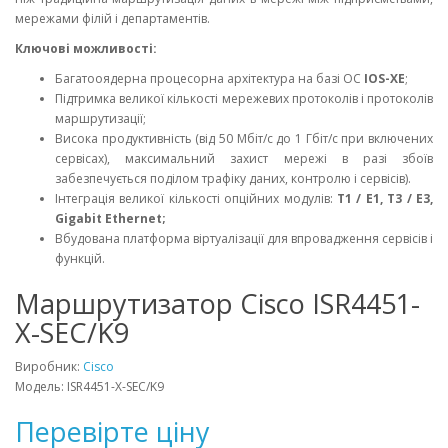
мережами філій і департаментів.
Ключові можливості:
Багатооядерна процесорна архітектура на базі ОС
IOS-XE
;
Підтримка великої кількості мережевих протоколів і протоколів
маршрутизації;
Висока продуктивність (від 50 Мбіт/с до 1 Гбіт/с при включених
сервісах), максимальний захист мережі в разі збоїв
забезпечується поділом трафіку даних, контролю і сервісів).
Інтеграція великої кількості опційних модулів:
T1 / E1, T3 / E3,
Gigabit Ethernet;
Вбудована платформа віртуалізації для впровадження сервісів і
функцій.
Маршрутизатор Cisco ISR4451-
X-SEC/K9
Виробник:
Cisco
Модель: ISR4451-X-SEC/K9
Перевірте ціну