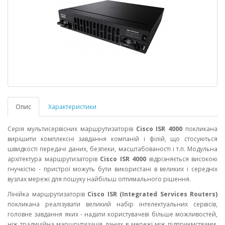
Опис
Характеристики
Серія мультисервісних маршрутизаторів
Cisco ISR 4000
покликана
вирішити комплексні завдання компаній і філій, що стосуються
швидкості передачі даних, безпеки, масштабованості і т.п. Модульна
архітектура маршрутизаторів
Cisco ISR 4000
відрізняється високою
гнучкістю - пристрої можуть бути використані в великих і середніх
вузлах мережі для пошуку найбільш оптимального рішення.
Лінійка маршрутизаторів
Cisco ISR (Integrated Services Routers)
покликана реалізувати великий набір інтелектуальних сервісів,
головне завдання яких - надати користувачеві більше можливостей,
ніж традиційна маршрутизація даних в мережі між підприємствами,