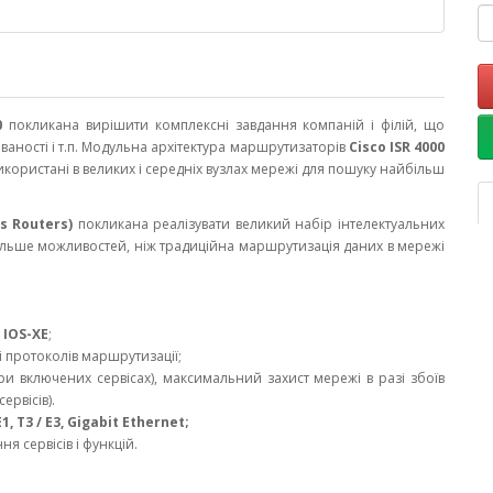
0
покликана вирішити комплексні завдання компаній і філій, що
ваності і т.п. Модульна архітектура маршрутизаторів
Cisco ISR 4000
використані в великих і середніх вузлах мережі для пошуку найбільш
es Routers)
покликана реалізувати великий набір інтелектуальних
 більше можливостей, ніж традиційна маршрутизація даних в мережі
С
IOS-XE
;
і протоколів маршрутизації;
 при включених сервісах), максимальний захист мережі в разі збоїв
ервісів).
E1, T3 / E3, Gigabit Ethernet;
я сервісів і функцій.