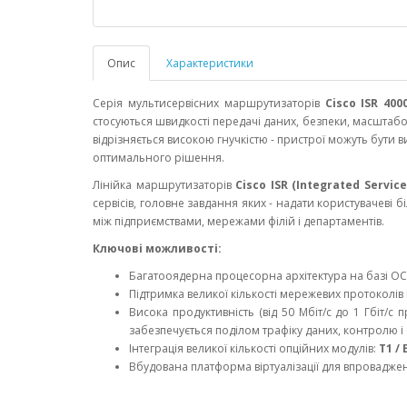
Опис
Характеристики
Серія мультисервісних маршрутизаторів
Cisco ISR 400
стосуються швидкості передачі даних, безпеки, масштабо
відрізняється високою гнучкістю - пристрої можуть бути 
оптимального рішення.
Лінійка маршрутизаторів
Cisco ISR (Integrated Servic
сервісів, головне завдання яких - надати користувачеві
між підприємствами, мережами філій і департаментів.
Ключові можливості:
Багатооядерна процесорна архітектура на базі О
Підтримка великої кількості мережевих протоколів 
Висока продуктивність (від 50 Мбіт/с до 1 Гбіт/с
забезпечується поділом трафіку даних, контролю і с
Інтеграція великої кількості опційних модулів:
T1 / 
Вбудована платформа віртуалізації для впровадженн