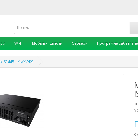
ори
Wi-Fi
Мобільні шлюзи
Сервери
Програмне забезпеч
 ISR4451-X-AXV/K9
I
В
Мо
П
Кі