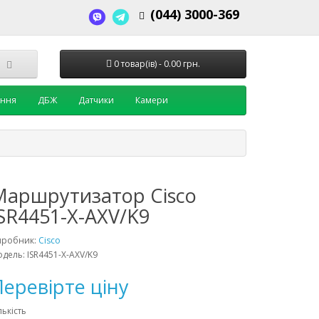
(044) 3000-369
0 товар(ів) - 0.00 грн.
ення
ДБЖ
Датчики
Камери
Маршрутизатор Cisco
SR4451-X-AXV/K9
иробник:
Cisco
дель: ISR4451-X-AXV/K9
еревірте ціну
лькість