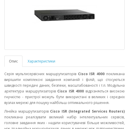
Опис
Характеристики
Серія мультисервісних маршрутизаторів
Cisco ISR 4000
покликана
вирішити комплексні завдання компаній і філій, що стосуються
швидкості передачі даних, безпеки, масштабованості і т.п. Модульна
архітектура маршрутизаторів
Cisco ISR 4000
відрізняється високою
гнучкістю - пристрої можуть бути використані в великих і середніх
вузлах мережі для пошуку найбільш оптимального рішення.
Лінійка маршрутизаторів
Cisco ISR (Integrated Services Routers)
покликана реалізувати великий набір інтелектуальних сервісів,
головне завдання яких - надати користувачеві більше можливостей,
ніж традиційна маршрутизація даних в мережі між підприємствами,