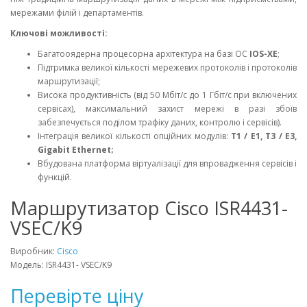
мережами філій і департаментів.
Ключові можливості:
Багатооядерна процесорна архітектура на базі ОС
IOS-XE
;
Підтримка великої кількості мережевих протоколів і протоколів
маршрутизації;
Висока продуктивність (від 50 Мбіт/с до 1 Гбіт/с при включених
сервісах), максимальний захист мережі в разі збоїв
забезпечується поділом трафіку даних, контролю і сервісів).
Інтеграція великої кількості опційних модулів:
T1 / E1, T3 / E3,
Gigabit Ethernet;
Вбудована платформа віртуалізації для впровадження сервісів і
функцій.
Маршрутизатор Cisco ISR4431-
VSEC/K9
Виробник:
Cisco
Модель: ISR4431- VSEC/K9
Перевірте ціну